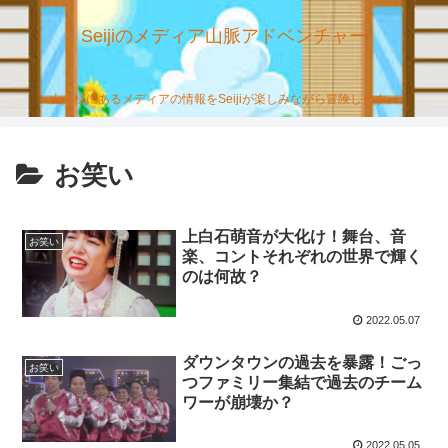
Seijiのメディア山脈アドベンチャー
山の様にあるメディアの情報をSeijiが楽しみながら冒険します。
お笑い
上白石萌音が大化け！舞台、音
お笑い
楽、コントそれぞれの世界で輝く
のは何故？
2022.05.07
ダウンタウンの過去を暴露！ごっ
お笑い
つファミリー集結で過去のチーム
ワーが崩壊か？
2022.05.05