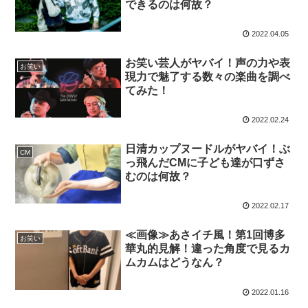
できるのは何故？
2022.04.05
お笑い芸人がヤバイ！声の力や表
お笑い
現力で魅了する数々の楽曲を調べ
てみた！
2022.02.24
日清カップヌードルがヤバイ！ぶ
CM
っ飛んだCMに子ども達が口ずさ
むのは何故？
2022.02.17
≪画像≫あさイチ風！第1回博多
お笑い
華丸的見解！違った角度で見るカ
ムカムはどうなん？
2022.01.16