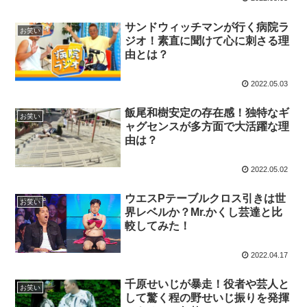
サンドウィッチマンが行く病院ラ
お笑い
ジオ！素直に聞けて心に刺さる理
由とは？
2022.05.03
飯尾和樹安定の存在感！独特なギ
お笑い
ャグセンスが多方面で大活躍な理
由は？
2022.05.02
ウエスPテーブルクロス引きは世
お笑い
界レベルか？Mr.かくし芸達と比
較してみた！
2022.04.17
千原せいじが暴走！役者や芸人と
お笑い
して驚く程の野せいじ振りを発揮