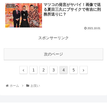
マツコの発言がヤバイ！画像で送
お笑い
る夏目三久にブサイクで有吉に刑
務所送りに？
2021.10.01
スポンサーリンク
次のページ
1
2
3
4
5
ホーム
お笑い