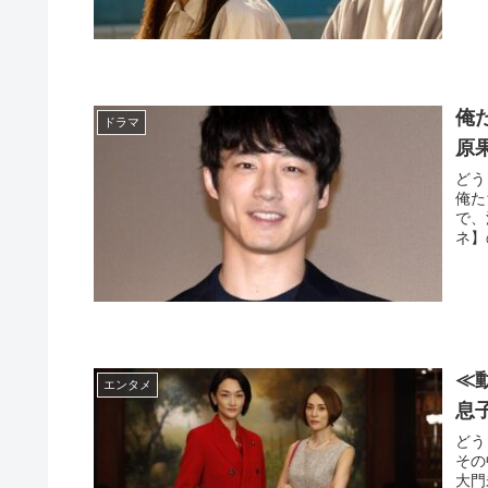
俺
ドラマ
原
どう
俺た
で、
ネ】
≪
エンタメ
息
どう
その
大門