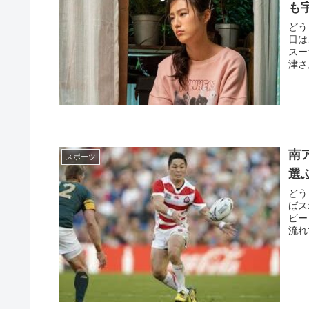
も
どう
日は
スー
津さ
南
スポーツ
選
どう
ばス
ビー
流れて