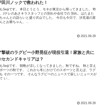
宇田川ノックで救われた！
もSeijiです。 本日とうとう、モネが東京から帰ってきました。 昨
、Jテレのあさキラスタッフとの別れや会社での 別れ、はたまた
ちゃんとの語らいと盛り沢山でした。 今日も今日で、汐見湯の菜
んとお爺ちゃん、...
2021.09.28
ア撃破のラグビー小野晃征が現役引退！家族と共に
ぶセカンドキャリアは？
もSeijiです。 朝晩が涼しくなってきました。秋ですね。 秋と言え
ポーツの秋です。 これから冬にかけてのスポーツと言えば、ラグ
も その一つです。 そんなラグビーのニュースで寂しいニュースが
 い...
2021.09.28