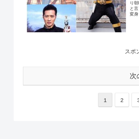
り朝
と言
変身
スポ
次
1
2