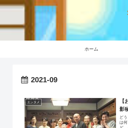
ホーム
2021-09
【
エンタメ
影
どう
は何
ど、