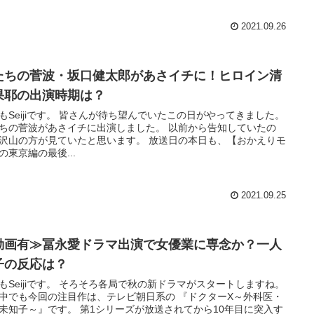
2021.09.26
たちの菅波・坂口健太郎があさイチに！ヒロイン清
果耶の出演時期は？
もSeijiです。 皆さんが待ち望んでいたこの日がやってきました。
ちの菅波があさイチに出演しました。 以前から告知していたの
沢山の方が見ていたと思います。 放送日の本日も、【おかえりモ
の東京編の最後...
2021.09.25
動画有≫冨永愛ドラマ出演で女優業に専念か？一人
子の反応は？
もSeijiです。 そろそろ各局で秋の新ドラマがスタートしますね。
中でも今回の注目作は、テレビ朝日系の 『ドクターX～外科医・
未知子～』です。 第1シリーズが放送されてから10年目に突入す