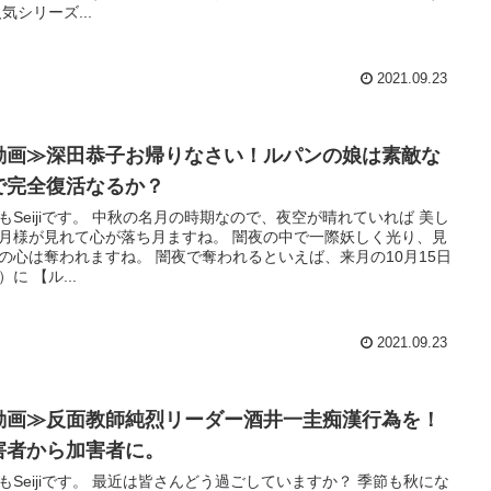
人気シリーズ...
2021.09.23
動画≫深田恭子お帰りなさい！ルパンの娘は素敵な
で完全復活なるか？
もSeijiです。 中秋の名月の時期なので、夜空が晴れていれば 美し
月様が見れて心が落ち月ますね。 闇夜の中で一際妖しく光り、見
の心は奪われますね。 闇夜で奪われるといえば、来月の10月15日
）に 【ル...
2021.09.23
動画≫反面教師純烈リーダー酒井一圭痴漢行為を！
害者から加害者に。
もSeijiです。 最近は皆さんどう過ごしていますか？ 季節も秋にな