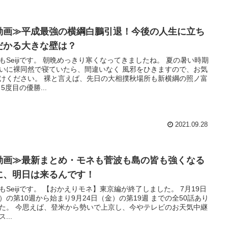
動画≫平成最強の横綱白鵬引退！今後の人生に立ち
だかる大きな壁は？
もSeijiです。 朝晩めっきり寒くなってきましたね。 夏の暑い時期
いに裸同然で寝ていたら、間違いなく 風邪をひきますので、お気
けください。 裸と言えば、先日の大相撲秋場所も新横綱の照ノ富
 5度目の優勝...
2021.09.28
動画≫最新まとめ・モネも菅波も島の皆も強くなる
に、明日は来るんです！
もSeijiです。 【おかえりモネ】東京編が終了しました。 7月19日
）の第10週から始まり9月24日（金）の第19週 までの全50話あり
た。 今思えば、登米から勢いで上京し、今やテレビのお天気中継
...