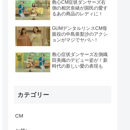
救心CM症状ダンサーズ右
側の相沢奈緒が国民の愛す
るあの商品のレディに！
GUMデンタルリンスCM母
親役の中島亜梨沙のアクシ
ョンがマジでヤバい！
救心症状ダンサーズ左側織
田美織のデビュー姿が！新
時代の新しい愛の表現も
カテゴリー
CM