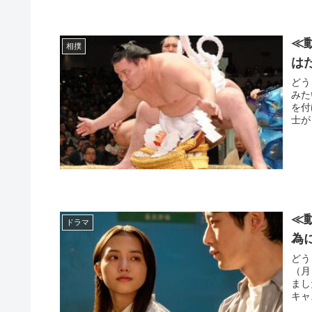
≪
相撲
は
どう
みた
を付
士が
≪
ドラマ
為
どう
（月
まし
キャス