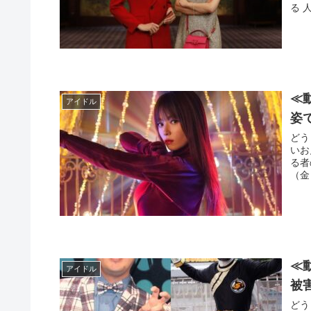
る 
≪
アイドル
姿
どう
いお
る者
（金
≪
アイドル
被
どう