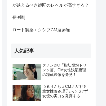
が越えるべき師匠のレベルが高すぎる？
長渕剛
ロート製薬エクシブCM遠藤瞳
人気記事
ダノンBIO「脂肪燃焼ドリ
ンク篇」CM女性浅沼惠理
の秘蔵映像を発見！
つるりんちょCMメガネ後
輩女性藤谷理子がとぼけず
女優の実力を発揮する！