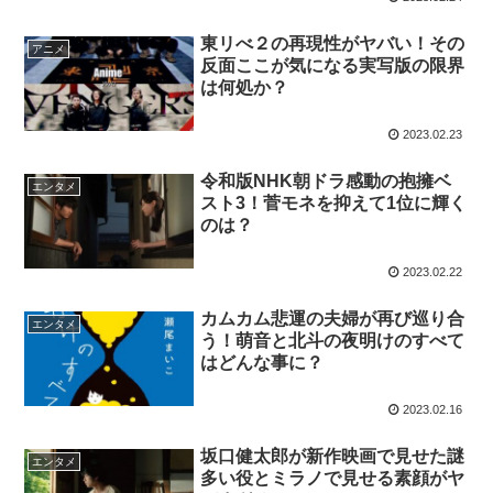
東リべ２の再現性がヤバい！その
アニメ
反面ここが気になる実写版の限界
は何処か？
2023.02.23
令和版NHK朝ドラ感動の抱擁ベ
エンタメ
スト3！菅モネを抑えて1位に輝く
のは？
2023.02.22
カムカム悲運の夫婦が再び巡り合
エンタメ
う！萌音と北斗の夜明けのすべて
はどんな事に？
2023.02.16
坂口健太郎が新作映画で見せた謎
エンタメ
多い役とミラノで見せる素顔がヤ