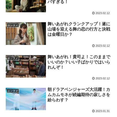
バすぎる！
2023.02.12
舞いあがれクランクアップ！遂に
エンタメ
山場を迎える舞の恋の行方と決戦
は金曜日か？
2023.02.12
舞いあがれ！貴司よ！このままで
エンタメ
いいのか？いい子ばかりではいら
れんぞ！
2023.02.12
朝ドラアベンジャーズ大活躍！カ
エンタメ
ムカムモネが続編期待の寂しさを
紛らわす？
2023.01.31