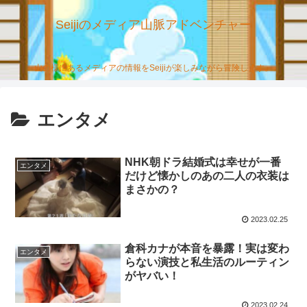
Seijiのメディア山脈アドベンチャー
山の様にあるメディアの情報をSeijiが楽しみながら冒険します。
エンタメ
NHK朝ドラ結婚式は幸せが一番
エンタメ
だけど懐かしのあの二人の衣装は
まさかの？
2023.02.25
倉科カナが本音を暴露！実は変わ
エンタメ
らない演技と私生活のルーティン
がヤバい！
2023.02.24