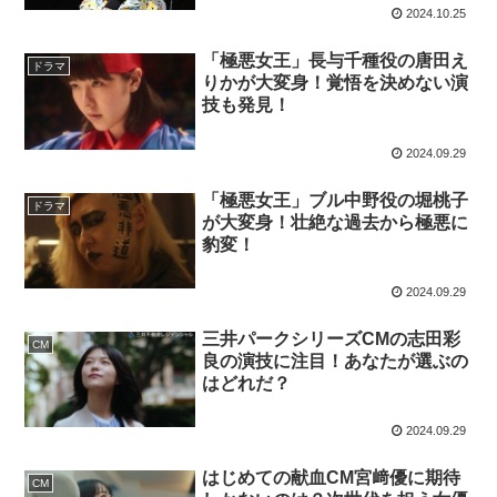
2024.10.25
「極悪女王」長与千種役の唐田え
ドラマ
りかが大変身！覚悟を決めない演
技も発見！
2024.09.29
「極悪女王」ブル中野役の堀桃子
ドラマ
が大変身！壮絶な過去から極悪に
豹変！
2024.09.29
三井パークシリーズCMの志田彩
CM
良の演技に注目！あなたが選ぶの
はどれだ？
2024.09.29
はじめての献血CM宮﨑優に期待
CM