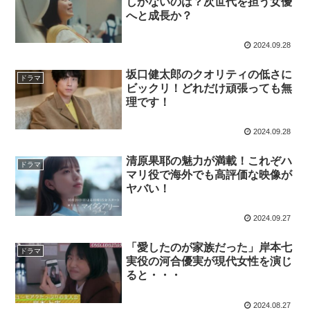
しかないのは？次世代を担う女優
へと成長か？
2024.09.28
坂口健太郎のクオリティの低さに
ドラマ
ビックリ！どれだけ頑張っても無
理です！
2024.09.28
清原果耶の魅力が満載！これぞハ
ドラマ
マリ役で海外でも高評価な映像が
ヤバい！
2024.09.27
「愛したのが家族だった」岸本七
ドラマ
実役の河合優実が現代女性を演じ
ると・・・
2024.08.27