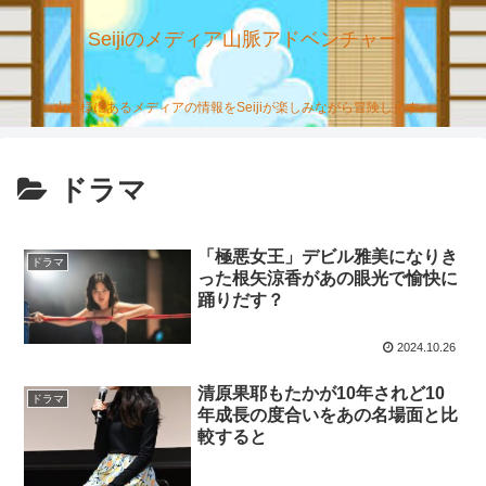
Seijiのメディア山脈アドベンチャー
山の様にあるメディアの情報をSeijiが楽しみながら冒険します。
ドラマ
「極悪女王」デビル雅美になりき
ドラマ
った根矢涼香があの眼光で愉快に
踊りだす？
2024.10.26
清原果耶もたかが10年されど10
ドラマ
年成長の度合いをあの名場面と比
較すると