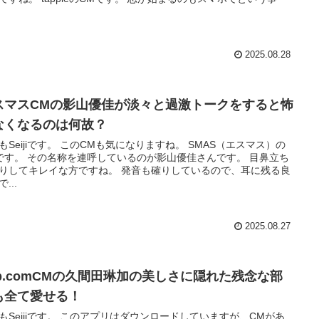
2025.08.28
スマスCMの影山優佳が淡々と過激トークをすると怖
なくなるのは何故？
もSeijiです。 このCMも気になりますね。 SMAS（エスマス）の
です。 その名称を連呼しているのが影山優佳さんです。 目鼻立ち
りしてキレイな方ですね。 発音も確りしているので、耳に残る良
...
2025.08.27
rip.comCMの久間田琳加の美しさに隠れた残念な部
も全て愛せる！
もSeijiです。 このアプリはダウンロードしていますが、CMがあ