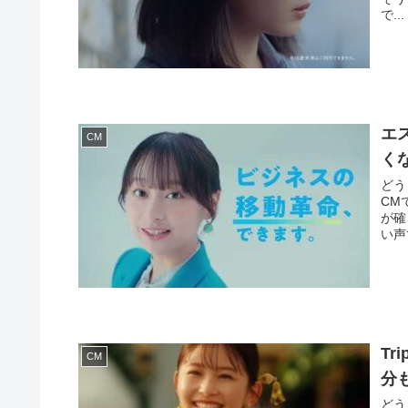
で...
エ
CM
く
どう
CM
が確
い声で
T
CM
分
どう