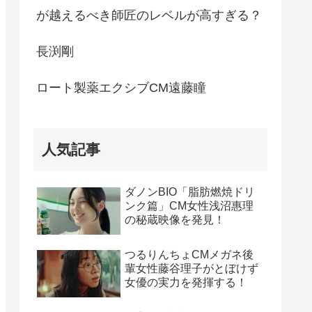
が越えるべき師匠のレベルが高すぎる？
長渕剛
ロート製薬エクシブCM遠藤瞳
人気記事
ダノンBIO「脂肪燃焼ドリ
ンク篇」CM女性浅沼惠理
の秘蔵映像を発見！
つるりんちょCMメガネ後
輩女性藤谷理子がとぼけず
女優の実力を発揮する！