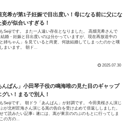
畑充希が第1子妊娠で目出度い！母になる前に父にな
た姿が似合いすぎる！
もSeijiです。 また一人遠い存在となりました。 高畑充希さんで
 結婚・妊娠と目出度いのは分かっていますが、現在再放送中の
と姉ちゃん」を見ていると尚更、何故結婚してしまったのかと嘆
しまいます。 朝ド...
2025.07.30
あんぱん」小田琴子役の鳴海唯の見た目のギャップ
エグい！まるで別人！
もSeijiです。 朝ドラ「あんぱん」が好調です。 今田美桜さん演じ
ぶが北村匠海さん演じる嵩の告白を受け止めて倍返ししました。
せて読みたい記事↓ 遂には、嵩が東京ののぶのもとに行ってしま
この方の...