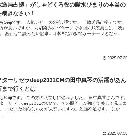
放送局占拠」がしゃどくろ役の瞳水ひまりの本当の
を暴きなさい！
もSeijiです。 人気シリーズの第3弾です。 「放送局占拠」です。
方が悪いですが、お馴染みのパターンで今回の武装集団は「妖」
。 あわせて読みたい記事↓ 日本各地の妖怪がモチーフとなっ...
2025.07.30
クターリセラdeep2031CMの田中真琴の活躍があん
所まで行くとは
もSeijiです。 この方の眼差しに惚れました。 田中真琴さんです。
ターリセラdeep2031のCMで、その眼差しが強くて美しく見えま
。 まだまだ知らない方が大勢いますね。勉強不足です。 しか
..
2025.07.30