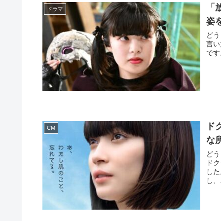
「
ドラマ
姿
どう
言い
です
ド
CM
な
どう
ドク
した
し、.