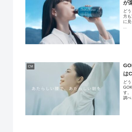
が
どう
方も
に見
...
G
CM
は
どう
GO
す。
調べ