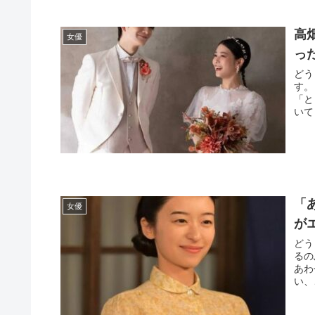
高
女優
っ
どう
す。
「と
いて
「
女優
が
どう
るの
あわ
い、