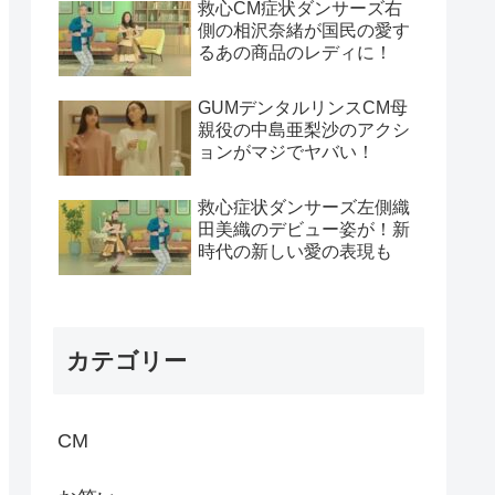
救心CM症状ダンサーズ右
側の相沢奈緒が国民の愛す
るあの商品のレディに！
GUMデンタルリンスCM母
親役の中島亜梨沙のアクシ
ョンがマジでヤバい！
救心症状ダンサーズ左側織
田美織のデビュー姿が！新
時代の新しい愛の表現も
カテゴリー
CM