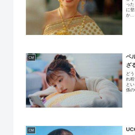
った
に登
か...
ベ
CM
ざ
どう
れ程
とい
係の
U
CM