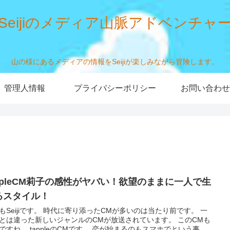
Seijiのメディア山脈アドベンチャ
山の様にあるメディアの情報をSeijiが楽しみながら冒険します。
管理人情報
プライバシーポリシー
お問い合わせ
appleCM莉子の感性がヤバい！欲望のままに一人で生
るスタイル！
もSeijiです。 時代に寄り添ったCMが多いのは当たり前です。 一
とは違った新しいジャンルのCMが放送されています。 このCMも
ですね。 tappleのCMです。 恋が始まるのもスマホでという事