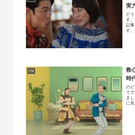
実
どう
す。
記事
す。.
救
CM
時
のど
てで
まし
に見