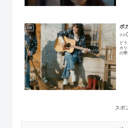
ポ
CM
○○
どう
カリ
の季
スポ