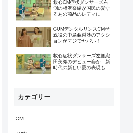
救心CM症状ダンサーズ右
側の相沢奈緒が国民の愛す
るあの商品のレディに！
GUMデンタルリンスCM母
親役の中島亜梨沙のアクシ
ョンがマジでヤバい！
救心症状ダンサーズ左側織
田美織のデビュー姿が！新
時代の新しい愛の表現も
カテゴリー
CM