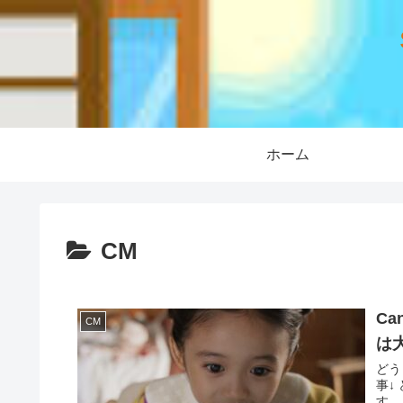
ホーム
CM
C
CM
は
どう
事↓
す。