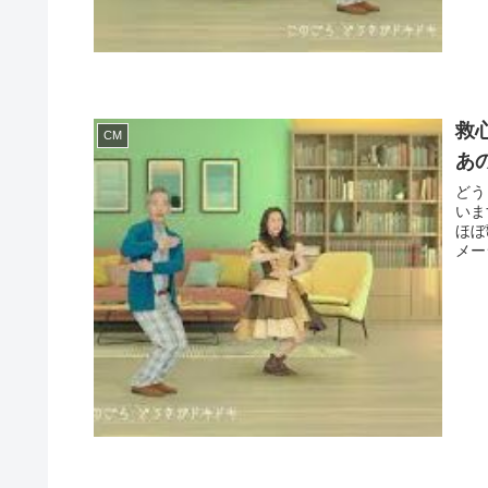
救
CM
あ
どう
いま
ほぼ
メーシ