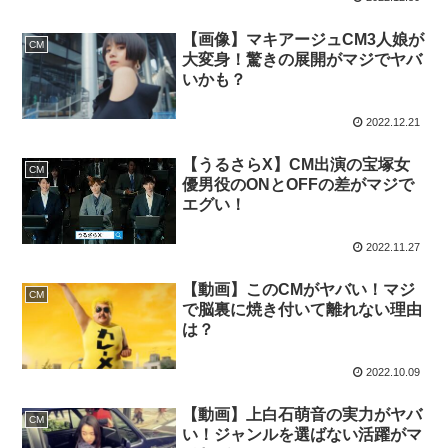
【画像】マキアージュCM3人娘が
CM
大変身！驚きの展開がマジでヤバ
いかも？
2022.12.21
【うるさらX】CM出演の宝塚女
CM
優男役のONとOFFの差がマジで
エグい！
2022.11.27
【動画】このCMがヤバい！マジ
CM
で脳裏に焼き付いて離れない理由
は？
2022.10.09
【動画】上白石萌音の実力がヤバ
CM
い！ジャンルを選ばない活躍がマ