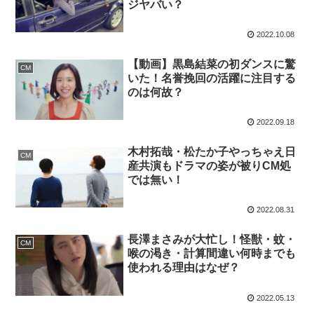
ジヤバい？
2022.10.08
【動画】黒島結菜の初ダンスに驚
CM
いた！名誉挽回の活躍に注目する
のは何故？
2022.09.18
木村拓哉・松たか子やっちゃえ日
CM
産共演もドラマの姿が被りCM処
では無い！
2022.08.31
長澤まさみが大忙し！怪獣・蚊・
CM
喉の渇き・計算間違い何時までも
使われる理由はなぜ？
2022.05.13