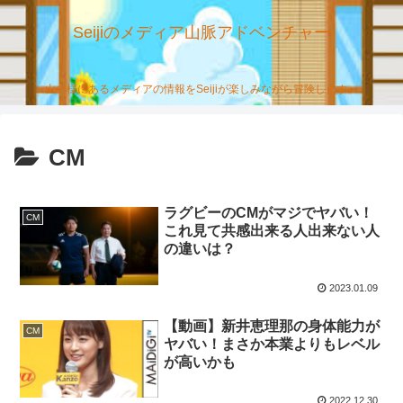
Seijiのメディア山脈アドベンチャー
山の様にあるメディアの情報をSeijiが楽しみながら冒険します。
CM
ラグビーのCMがマジでヤバい！
CM
これ見て共感出来る人出来ない人
の違いは？
2023.01.09
【動画】新井恵理那の身体能力が
CM
ヤバい！まさか本業よりもレベル
が高いかも
2022.12.30