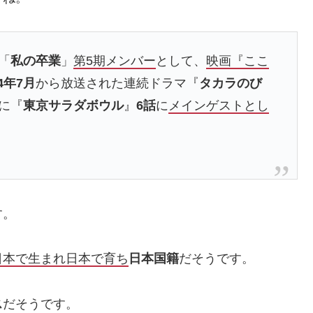
「
私の卒業
」
第5期メンバー
として、
映画『ここ
24年7月
から放送された連続ドラマ『
タカラのび
に『
東京サラダボウル
』
6話
に
メインゲストとし
す。
日本で生まれ日本で育ち
日本国籍
だそうです。
ス
だそうです。