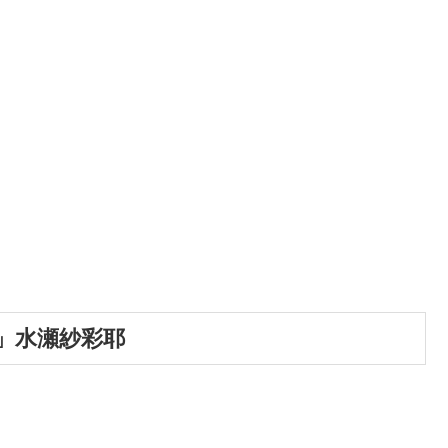
」水瀬紗彩耶