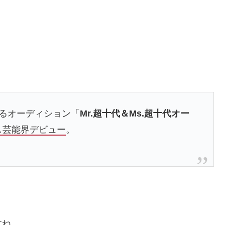
るオーディション「
Mr.超十代＆Ms.超十代オー
し芸能界デビュー
。
すね。