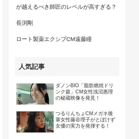
が越えるべき師匠のレベルが高すぎる？
長渕剛
ロート製薬エクシブCM遠藤瞳
人気記事
ダノンBIO「脂肪燃焼ドリ
ンク篇」CM女性浅沼惠理
の秘蔵映像を発見！
つるりんちょCMメガネ後
輩女性藤谷理子がとぼけず
女優の実力を発揮する！