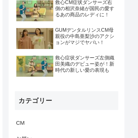
救心CM症状ダンサーズ右
側の相沢奈緒が国民の愛す
るあの商品のレディに！
GUMデンタルリンスCM母
親役の中島亜梨沙のアクシ
ョンがマジでヤバい！
救心症状ダンサーズ左側織
田美織のデビュー姿が！新
時代の新しい愛の表現も
カテゴリー
CM