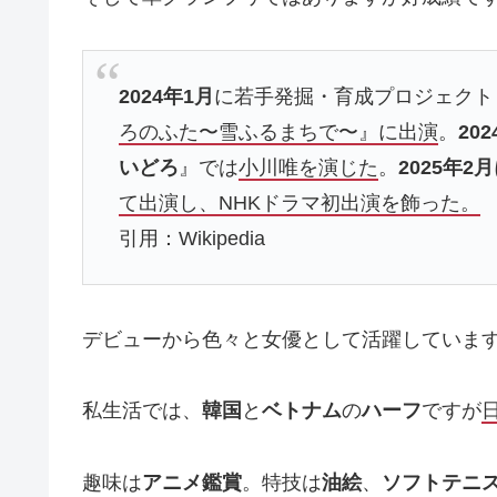
2024年1月
に若手発掘・育成プロジェクト
ろのふた〜雪ふるまちで〜』に出演
。
20
いどろ
』では
小川唯を演じた
。
2025年2月
て出演し、NHKドラマ初出演を飾った。
引用：Wikipedia
デビューから色々と女優として活躍していま
私生活では、
韓国
と
ベトナム
の
ハーフ
ですが
趣味は
アニメ鑑賞
。特技は
油絵
、
ソフトテニ