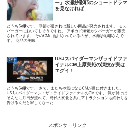
ー」水瀬紗彩耶のショートドラマ
を見なければ
どうもSeijiです。 季節が過ぎれば新しい商品が発売されます。 モス
バーガーにおいてもそうですね。 アボカド海老カツバーガーが販売
されています。 そのCMに起用されているのが、水瀬紗彩耶さんで
す。 商品の美味...
USJスパイダーマンザライドファ
CM
イナルCM上原実矩の演技が実は
エグイ！
どうもSeijiです。 さて、またもや気になるCMが目に付きました。
USJスパイダーマン・ザ・ライドファイナルのCMです。 気が付けば
そんなに月日が流れて、時代の変化と共にアトラクションも終わりを
告げるんだと寂しくなった...
スポンサーリンク