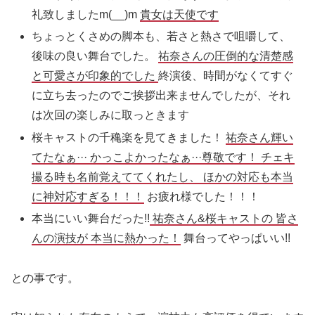
礼致しましたm(__)m
貴女は天使です
ちょっとくさめの脚本も、若さと熱さで咀嚼して、
後味の良い舞台でした。
祐奈さんの圧倒的な清楚感
と可愛さが印象的でした
終演後、時間がなくてすぐ
に立ち去ったのでご挨拶出来ませんでしたが、それ
は次回の楽しみに取っときます
桜キャストの千穐楽を見てきました！
祐奈さん輝い
てたなぁ··· かっこよかったなぁ···尊敬です！ チェキ
撮る時も名前覚えててくれたし、 ほかの対応も本当
に神対応すぎる！！！
お疲れ様でした！！！
本当にいい舞台だった!!
祐奈さん&桜キャストの 皆さ
んの演技が 本当に熱かった！
舞台ってやっぱいい!!
との事です。