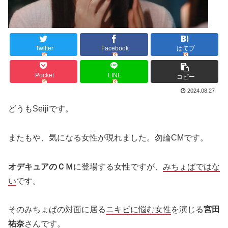
Twitter
Facebook
はてブ
Pocket
LINE
コピー
2024.08.27
どうもSeijiです。
またもや、気になる女性が現れました。勿論CMです。
オデキュアのＣＭ
に登場する女性ですが、
みちょぱではな
い
です。
そのみちょぱの対面に居る
ニキビに悩む女性
を演じる
宮田
祐奈
さんです。