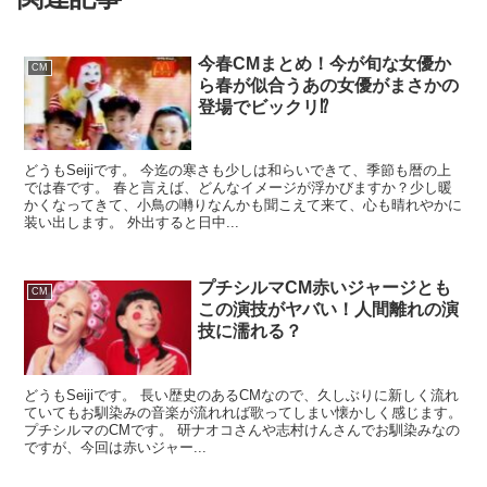
今春CMまとめ！今が旬な女優か
CM
ら春が似合うあの女優がまさかの
登場でビックリ⁉
どうもSeijiです。 今迄の寒さも少しは和らいできて、季節も暦の上
では春です。 春と言えば、どんなイメージが浮かびますか？少し暖
かくなってきて、小鳥の囀りなんかも聞こえて来て、心も晴れやかに
装い出します。 外出すると日中...
プチシルマCM赤いジャージとも
CM
この演技がヤバい！人間離れの演
技に濡れる？
どうもSeijiです。 長い歴史のあるCMなので、久しぶりに新しく流れ
ていてもお馴染みの音楽が流れれば歌ってしまい懐かしく感じます。
プチシルマのCMです。 研ナオコさんや志村けんさんでお馴染みなの
ですが、今回は赤いジャー...