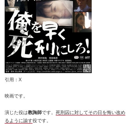
引用：X
映画です。
演じた役は
教誨師
です。
死刑囚に対してその日を悔い改め
るように諭す
役です。