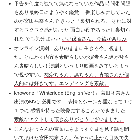
予告を何度も観てて気になっていた作品 時間帯問題
もあり最終日にようやく鑑賞 一番楽しみにしていた
のが宮田祐奈さんで きっと『裏切られる』 それに対
するワクワク感があった 面白い役であったし裏切ら
れた でも気分はいい
いい役者さん、今後が楽しみ
オンライン演劇「ありのままに生きろ今」視まし
た。とにかく内容も素晴らしいが演者さん達が皆さ
ん素晴らしい！演劇というより映画をみているよう
で視やすい。
祐奈ちゃん、凛ちゃん、青地さんが個
人的には好きです。エンディングも素敵。
knowone「Winterlude (English Ver.)」 宮田祐奈さん
出演のMVは必見です。 表情とシーンが重なって１つ
１つに 感情を持った映像にすることができました。
素敵なアクトして頂きありがとうございました。
こんなおっさんの言葉にもまっすぐ目を見て話を聞
いて頂けた宮田祐奈さん。偉そうに上から目線で失