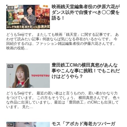
映画銭天堂編集者役の伊原六花が
女優
ダンス以外で自慢すべき〇〇愛を
語る！
どうもSeijiです。 またしても映画「銭天堂」に関する記事です。 あ
わせて読みたい記事↓ 何故ならば気になる存在がいるからです。 今
回紹介するのは、ファッション雑誌編集者役の伊藤六花さんです。
映画の役処...
豊田鉄工CMの横田真悠があんな
CM
事やこんな事に挑戦！でもこれだ
けはどうやら？
どうもSeijiです。 最近の若い者はと言うものの、若い者がかなり力
をつけています。 この方もそうでしょう。 横田真悠さんです。 色々
な作品に出演していますし、最近は「豊田鉄工」のCMにも出演して
います。 見た...
モス「アボカド海老カツバーガ
CM