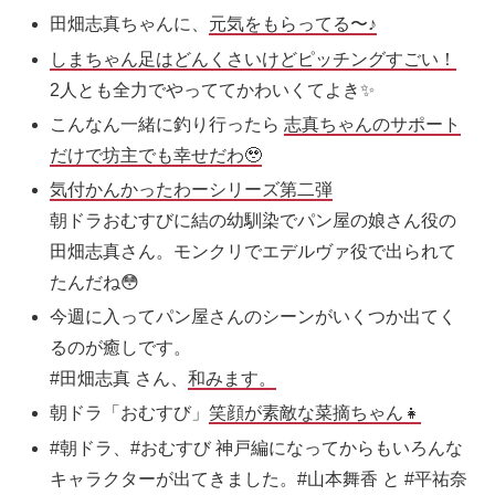
田畑志真ちゃんに、
元気をもらってる〜♪
しまちゃん足はどんくさいけどピッチングすごい！
2人とも全力でやっててかわいくてよき✨
こんなん一緒に釣り行ったら
志真ちゃんのサポート
だけで坊主でも幸せだわ🥹
気付かんかったわーシリーズ第二弾
朝ドラおむすびに結の幼馴染でパン屋の娘さん役の
田畑志真さん。モンクリでエデルヴァ役で出られて
たんだね😳
今週に入ってパン屋さんのシーンがいくつか出てく
るのが癒しです。
#田畑志真 さん、
和みます。
朝ドラ「おむすび」
笑顔が素敵な菜摘ちゃん👧
#朝ドラ、#おむすび 神戸編になってからもいろんな
キャラクターが出てきました。#山本舞香 と #平祐奈