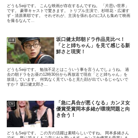
どうもSeijiです。 こんな映画が存在するんですね。 「片思い世界」
です。 豪華キャストで驚きます。 トリプル主演で、杉咲花・広瀬す
ず・清原果耶です。 それぞれが、主演を張れるのに3人も集めて映画
を撮るなんて...
坂口健太郎朝ドラ作品見比べ！
俳優
「とと姉ちゃん」を見て感じる新
鮮さと現実！
どうもSeijiです。 勉強不足とはこういう事を言うんでしょうね。 過
去の朝ドラをお昼の12時30分から再放送で現在「とと姉ちゃん」を
放送しています。 何気なく見ていると見た顔が出ているじゃないで
すか？ 坂口健太郎さ...
「急に具合が悪くなる」カンヌ女
CM
優賞受賞岡本多緒が環境問題と向
き合う！
どうもSeijiです。 この方の活躍は素晴らしいですね。 岡本多緒さん
です。 既に皆さんもご存じだと思います。カンヌ女優賞を受賞しま