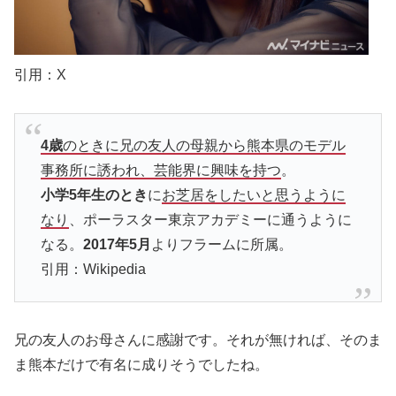
引用：X
4歳
のときに兄の友人の母親から熊本県のモデル
事務所に誘われ、芸能界に興味を持つ
。
小学5年生のとき
に
お芝居をしたいと思うように
なり
、ポーラスター東京アカデミーに通うように
なる。
2017年5月
よりフラームに所属。
引用：Wikipedia
兄の友人のお母さんに感謝です。それが無ければ、そのま
ま熊本だけで有名に成りそうでしたね。