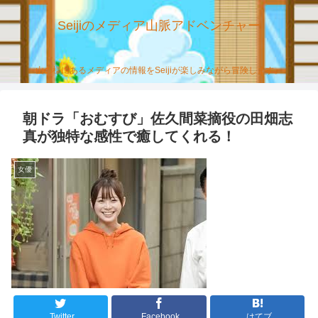
Seijiのメディア山脈アドベンチャー
山の様にあるメディアの情報をSeijiが楽しみながら冒険します。
朝ドラ「おむすび」佐久間菜摘役の田畑志
真が独特な感性で癒してくれる！
女優
Twitter
Facebook
はてブ