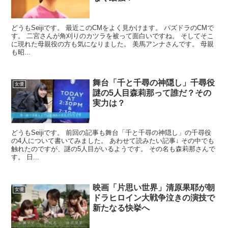
どうもSeijiです。 最近このCMをよく見かけます。 パズドラのCMで
す。 二宮さんが角刈りのカツラを被って面白いですね。 そしてそこ
に現れた母親役の方も気になりました。 美馬アンナさんです。 母親
も昭...
舞台「千と千尋の神隠し」千尋役
女優
謎の5人目森莉那って誰だ？その
実力は？
どうもSeijiです。 前回の記事も舞台「千と千尋の神隠し」の千尋役
の4人について書いてみました。 あわせて読みたい記事↓ その中でも
触れたのですが、謎の5人目がいるようです。 その名も森莉那さんで
す。 日...
映画「片思い世界」清原果耶が朝
女優
ドラヒロイン大戦争泣きの演技で
新たなる快挙へ