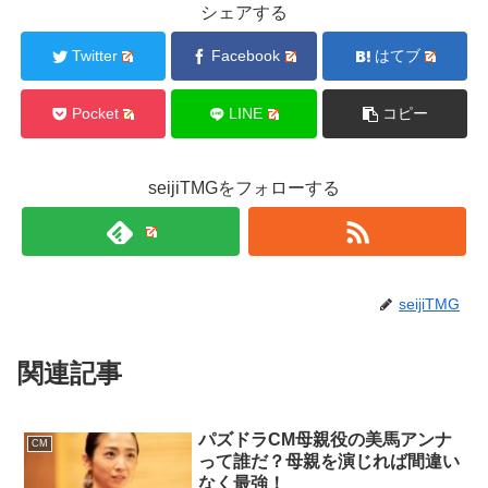
シェアする
Twitter
Facebook
はてブ
Pocket
LINE
コピー
seijiTMGをフォローする
seijiTMG
関連記事
パズドラCM母親役の美馬アンナ
CM
って誰だ？母親を演じれば間違い
なく最強！