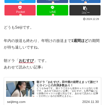
Pocket
LINE
コピー
2024.12.29
どうもSeijiです。
年内の放送も終わり、年明けの放送まで
1週間ほど
の期間
が待ち遠しいですね。
朝ドラ「
おむすび
」です。
あわせて読みたい記事↓
朝ドラ「おむすび」田中茜の前野えまって誰だ？
ヒロインとの共演多数あり！
どうもSeijiです。 朝ドラですから追加キャストは当たり前
です。 あわせて読みたい記事↓ 「おむすび」も神戸編にな
り多数のキャストが盛り沢山です。 あわせて読みたい記事
↓ その中にいるのが前野えまさん...
seijitmg.com
2024.11.30