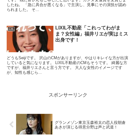
したね。 「急に具合が悪くなる」で主演し、見事にその演技が認め
られました。 そ...
LIXIL不動産「これってわがま
CM
ま？女性編」福井リエが実はミス
出身です！
どうもSeijiです。 沢山のCMがありますが、やはりキレイな方が出演
していると気になります。 LIXIL不動産のCMもそうです。 綺麗な方
ですが、福井リエさんと言う方です。 大人な女性のイメージです
が、知性も感じら...
スポンサーリンク
グランメゾン東京玉森裕太の恋人役朝倉
あきが演じる得意分野は声と武道！