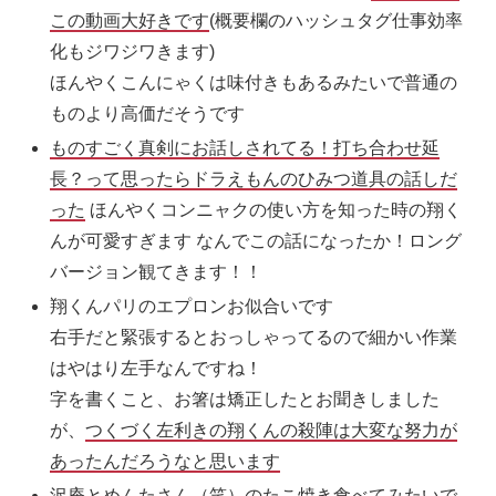
この動画大好きです
(概要欄のハッシュタグ仕事効率
化もジワジワきます)
ほんやくこんにゃくは味付きもあるみたいで普通の
ものより高価だそうです‎
ものすごく真剣にお話しされてる！打ち合わせ延
長？って思ったらドラえもんのひみつ道具の話しだ
った
ほんやくコンニャクの使い方を知った時の翔く
んが可愛すぎます なんでこの話になったか！ロング
バージョン観てきます！！
翔くんパリのエプロンお似合いです
右手だと緊張するとおっしゃってるので細かい作業
はやはり左手なんですね！
字を書くこと、お箸は矯正したとお聞きしました
が、
つくづく左利きの翔くんの殺陣は大変な努力が
あったんだろうなと思います️
沢庵とめんたさん（笑）のたこ焼き食べてみたいで