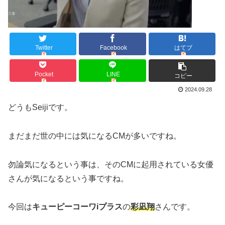
Twitter
Facebook
はてブ
Pocket
LINE
コピー
2024.09.28
どうもSeijiです。
まだまだ世の中には気になるCMが多いですね。
勿論気になるという事は、そのCMに起用されている女優
さんが気になるという事ですね。
今回は
キューピーコーワiプラス
の
彩凪翔
さんです。