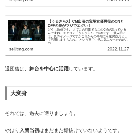
【うるさらX】CM出演の宝塚女優男役のONと
OFFの差がマジでエグい！
どうもSeijiです。 さてこの時期でもこのCMが流れている
んですね。エアコン「うるさらX」のCMです。 個人的に
は、夏のイメージですがこれからの時期にも暖房器具とし
て活用しますもんね。 という事で、他に気になったのがこ
の...
seijitmg.com
2022.11.27
退団後は、
舞台を中心に活躍
しています。
大変身
それでは、過去に遡りましょう。
やはり
入団当初
はまだまだ垢抜けていないようです。