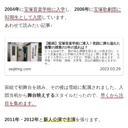
2004年
に
宝塚音楽学校に入学
し、
2006年
に
宝塚歌劇団に
92期生として入団
しています。
あわせて読みたい記事↓
【動画】宝塚音楽学校に潜入！笑顔に満ち溢れた
衝撃の授業の1年の流れは？
どうもSeijiです。 桜の花も満開を迎えるこの良き日に、と
いう言葉が並ぶと学校の入学式ではよく聞く言葉です。 も
うすぐ入学のシーズンですが、学校にも色々あります。 小
学校・中学校・高校・大学等、沢山の種類がありますが、
今...
seijitmg.com
2023.03.29
宙組で初舞台を踏み、その後は雪組に配属されました。入
団当初から
舞台映えする
スタイルだったので、
早くから注
目を集めます。
2011年・2012年
と
新人公演で主演
を張ります。