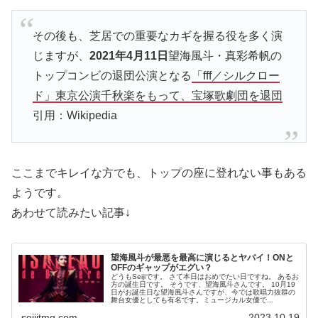
その後も、芝居での重要なカギを握る役を多く演
じますが、
2021年4月11日
望海風斗・真彩希帆の
トップコンビの退団公演となる
「fff／シルクロー
ド」東京公演千秋楽をもって、宝塚歌劇団を退団
引用：Wikipedia
ここまでキレイな方でも、トップの座に登れない事もある
ようです。
あわせて読みたい記事↓
望海風斗が最悪を最高に演じるとヤバイ！ONと
OFFのギャップがエグい？
どうもSeijiです。 さて本日はおめでたい日ですね。 あるお
方の誕生日です。 そうです、望海風斗さんです。 10月19
日がお誕生日な望海風斗さんですが、今では歌唱力抜群の
舞台女優としても有名です。ミュージカル女優で...
seijitmg.com
2023.10.19