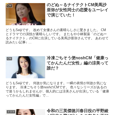
のどぬ～るナイテクトCM美馬沙
CM
亜弥が女性同士の恋愛をユーレイ
で演じていた！
どうもSeijiです。 改めて女優さんの素晴らしさに驚きました。 CM
とドラマでの演技が素晴らしいです。 またもや小林製薬「のどぬー
るナイテクト」のCMに出演している美馬沙亜弥さんです。 あわせて
読みたい記事↓ ...
冷凍ごちそう便noshCM「健康っ
CM
てかんたんだ女性」編の涼美って
誰だ？
どうもSeijiです。 何故か気になります。一瞬の表情が何故か気にな
ります。 冷凍ごちそう便noshのCMです。 色々なシリーズがあるの
で迷うかもしれませんが、個人的には涼美さんが出演している「健康
ってかんたんだ女性編」で...
令和の三英傑徳川春日役の平野綾
ドラマ