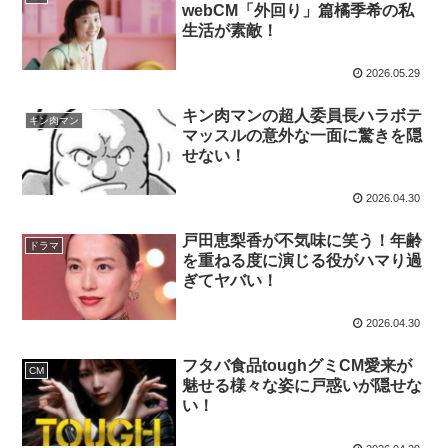
webCM「外回り」篇橘季希の私
生活が素敵！
2026.05.29
キン肉マンの超人委員長ハラボテ
キン肉マン
マッスルの意外な一面に驚きを隠
せない！
2026.04.30
戸田恵梨香が不気味に笑う！年齢
ドラマ
を重ねる度に演じる役がハマり過
ぎてヤバい！
2026.04.30
フタバ食品toughグミCM愛来が
CM
魅せる様々な姿に戸惑いが隠せな
い！