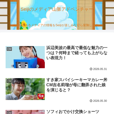
Seijiのメディア山脈アドベンチャー
山の様にあるメディアの情報をSeijiが楽しみながら冒険します。
浜辺美波の最高で最低な魅力の一
CM
つは？何時まで経っても上がらな
い表現力！
2026.05.31
すき家スパイシーキーマカレー丼
CM
CM吉名莉瑠が母に翻弄された娘
を演じると？
2026.05.30
ソフィおでかけ交換ショーツ
CM