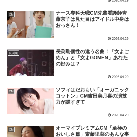
2026.04.29
ナース専科天職CM先輩看護師齊
CM
藤京子は見た目はアイドル中身は
おっさん！
2026.04.29
長渕剛個性の違う名曲！「女よご
長渕剛
めん」と「女よGOMEN」あなた
の好みは？
2026.04.29
ソフィはだおもい「オーガニック
CM
コットン」CM吉田美月喜の演技
力が謎すぎて
2026.04.29
オーマイプレミアムCM「至極の
CM
おいしさ篇」齋藤里菜のあんな事