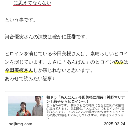
に思えてならない
という事です。
河合優実さんの演技は確かに
圧巻
です。
ヒロインを演じている今田美桜さんは、素晴らしいヒロイ
ンを演じています。まさに「あんぱん」のヒロイン
のぶ
は
今田美桜さん
しか演じれないと思います。
あわせて読みたい記事↓
朝ドラ「あんぱん」今田美桜に期待！神野マリア
ンナ莉子からヒロインへ！
どうもSeijiです。 朝ドラもこの時期になると次回作の情報
が流れてきます。 次回作は「あんぱん」でヒロインが今田
美桜さんです。 アンパンマンの作者のやなせたかしさんと
その妻小松暢をモデルとしていますが、内容はフィクショ
ン...
seijitmg.com
2025.02.24