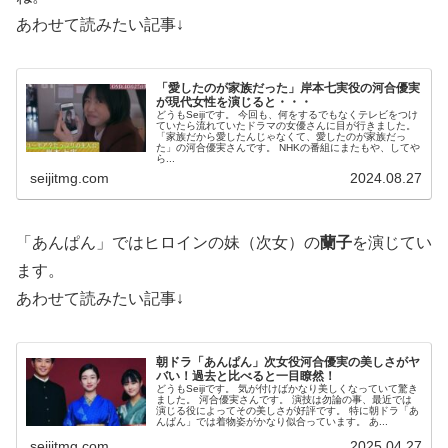
あわせて読みたい記事↓
「愛したのが家族だった」岸本七実役の河合優実
が現代女性を演じると・・・
どうもSeijiです。 今回も、何をするでもなくテレビをつけ
ていたら流れていたドラマの女優さんに目が行きました。
「家族だから愛したんじゃなくて、愛したのが家族だっ
た」の河合優実さんです。 NHKの番組にまたもや、してや
ら...
seijitmg.com
2024.08.27
「あんぱん」ではヒロインの妹（次女）の
蘭子
を演じてい
ます。
あわせて読みたい記事↓
朝ドラ「あんぱん」次女役河合優実の美しさがヤ
バい！過去と比べると一目瞭然！
どうもSeijiです。 気が付けばかなり美しくなっていて驚き
ました。 河合優実さんです。 演技は勿論の事、最近では
演じる役によってその美しさが好評です。 特に朝ドラ「あ
んぱん」では着物姿がかなり似合っています。 あ...
seijitmg.com
2025.04.27