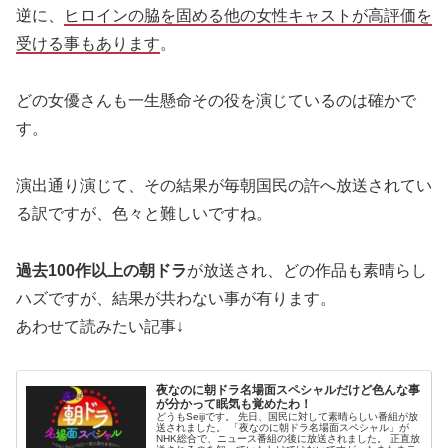
逆に、
ヒロインの脇を固める他の女性キャストが高評価を
受ける事もあります
。
どの女優さんも一生懸命その役を演じているのは確かで
す。
演出通り演じて、その結果が毎朝国民の許へ放送されてい
る訳ですが、色々と難しいですね。
過去100作以上の朝ドラ
が放送され、どの作品も素晴らし
ハズですが、結果が共わない事が有ります。
あわせて読みたい記事↓
夜なのに朝ドラ名場面スペシャルだけど色んな事
が分かって眠気も覚めたわ！
どうもSeijiです。 先日、国民に対して素晴らしい番組が放
送されました。 「夜なのに朝ドラ名場面スペシャル」が
NHK総合で、ニュース番組の後に放送されました。 正直放