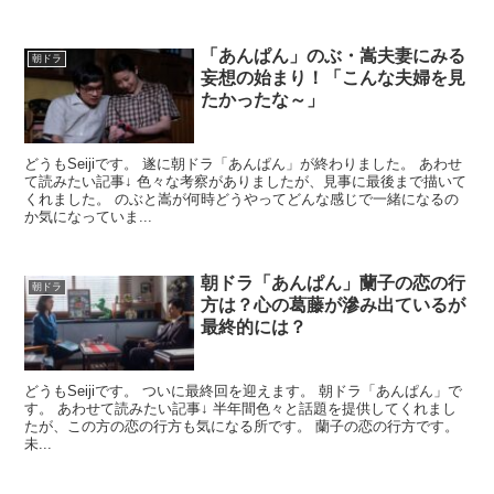
「あんぱん」のぶ・嵩夫妻にみる
朝ドラ
妄想の始まり！「こんな夫婦を見
たかったな～」
どうもSeijiです。 遂に朝ドラ「あんぱん」が終わりました。 あわせ
て読みたい記事↓ 色々な考察がありましたが、見事に最後まで描いて
くれました。 のぶと嵩が何時どうやってどんな感じで一緒になるの
か気になっていま...
朝ドラ「あんぱん」蘭子の恋の行
朝ドラ
方は？心の葛藤が滲み出ているが
最終的には？
どうもSeijiです。 ついに最終回を迎えます。 朝ドラ「あんぱん」で
す。 あわせて読みたい記事↓ 半年間色々と話題を提供してくれまし
たが、この方の恋の行方も気になる所です。 蘭子の恋の行方です。
未...