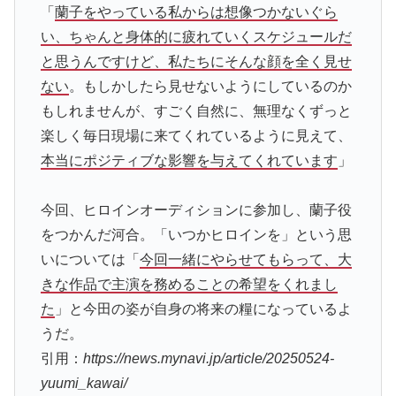
「
蘭子をやっている私からは想像つかないぐら
い、ちゃんと身体的に疲れていくスケジュールだ
と思うんですけど、私たちにそんな顔を全く見せ
ない
。もしかしたら見せないようにしているのか
もしれませんが、すごく自然に、無理なくずっと
楽しく毎日現場に来てくれているように見えて、
本当にポジティブな影響を与えてくれています
」
今回、ヒロインオーディションに参加し、蘭子役
をつかんだ河合。「いつかヒロインを」という思
いについては「
今回一緒にやらせてもらって、大
きな作品で主演を務めることの希望をくれまし
た
」と今田の姿が自身の将来の糧になっているよ
うだ。
引用：
https://news.mynavi.jp/article/20250524-
yuumi_kawai/