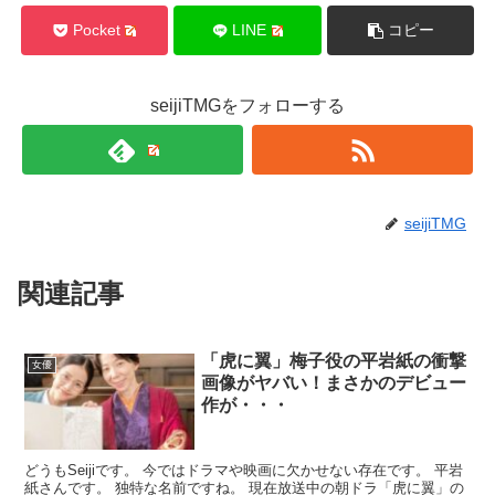
Pocket
LINE
コピー
seijiTMGをフォローする
seijiTMG
関連記事
「虎に翼」梅子役の平岩紙の衝撃
女優
画像がヤバい！まさかのデビュー
作が・・・
どうもSeijiです。 今ではドラマや映画に欠かせない存在です。 平岩
紙さんです。 独特な名前ですね。 現在放送中の朝ドラ「虎に翼」の