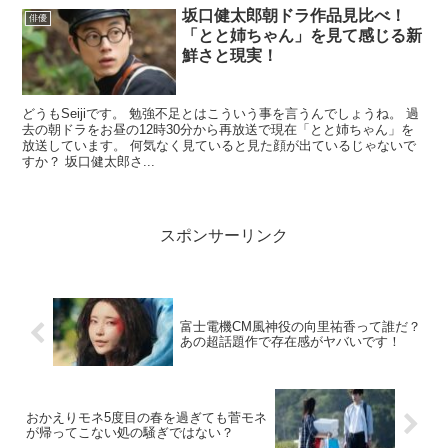
坂口健太郎朝ドラ作品見比べ！
俳優
「とと姉ちゃん」を見て感じる新
鮮さと現実！
どうもSeijiです。 勉強不足とはこういう事を言うんでしょうね。 過
去の朝ドラをお昼の12時30分から再放送で現在「とと姉ちゃん」を
放送しています。 何気なく見ていると見た顔が出ているじゃないで
すか？ 坂口健太郎さ...
スポンサーリンク
富士電機CM風神役の向里祐香って誰だ？
あの超話題作で存在感がヤバいです！
おかえりモネ5度目の春を過ぎても菅モネ
が帰ってこない処の騒ぎではない？