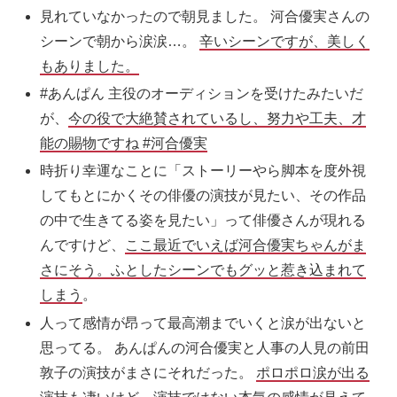
見れていなかったので朝見ました。 河合優実さんの
シーンで朝から涙涙…。
辛いシーンですが、美しく
もありました。
#あんぱん 主役のオーディションを受けたみたいだ
が、
今の役で大絶賛されているし、努力や工夫、才
能の賜物ですね #河合優実
時折り幸運なことに「ストーリーやら脚本を度外視
してもとにかくその俳優の演技が見たい、その作品
の中で生きてる姿を見たい」って俳優さんが現れる
んですけど、
ここ最近でいえば河合優実ちゃんがま
さにそう。ふとしたシーンでもグッと惹き込まれて
しまう
。
人って感情が昂って最高潮までいくと涙が出ないと
思ってる。
あんぱん
の河合優実と人事の人見の前田
敦子の演技がまさにそれだった。
ポロポロ涙が出る