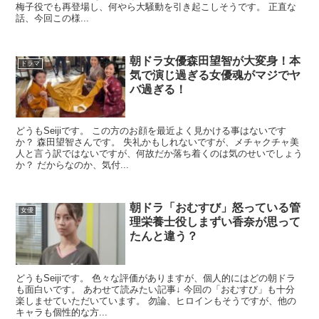
梅子役でも再登場し、何やら大騒動を引き起こしそうです。 正直な
話、今回この様...
朝ドラ女優森田望智が大変身！本
ドラマ
気で演じ過ぎる女優魂がマジでヤ
バ過ぎる！
どうもSeijiです。 この方のお顔を最近よく見かける事はないです
か？ 森田望智さんです。 失礼かもしれないですが、メチャクチャ美
人と言う訳ではないですが、何故だか落ち着くのは気のせいでしょう
か？ だからなのか、気付...
朝ドラ「おむすび」怒っている管
女優
理栄養士役しまずい香奈が思って
たんと違う？
どうもSeijiです。 色々な評価がありますが、個人的にはどの朝ドラ
も面白いです。 あわせて読みたい記事↓ 今回の「おむすび」も十分
楽しませていただいています。 勿論、ヒロインもそうですが、他の
キャラも個性的な方...