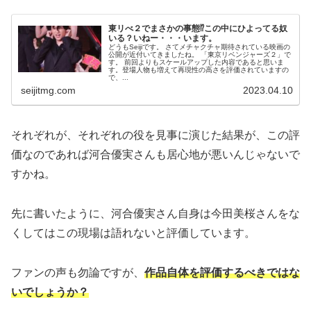
東リべ２でまさかの事態⁉この中にひよってる奴
いる？いねー・・・います。
どうもSeijiです。 さてメチャクチャ期待されている映画の
公開が近付いてきましたね。 「東京リベンジャーズ２」で
す。 前回よりもスケールアップした内容であると思いま
す。登場人物も増えて再現性の高さを評価されていますの
で、...
seijitmg.com
2023.04.10
それぞれが、それぞれの役を見事に演じた結果が、この評
価なのであれば河合優実さんも居心地が悪いんじゃないで
すかね。
先に書いたように、河合優実さん自身は今田美桜さんをな
くしてはこの現場は語れないと評価しています。
ファンの声も勿論ですが、
作品自体を評価するべきではな
いでしょうか？