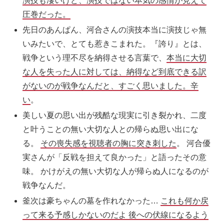
演技も凄いけど、演技ではない本気の感情が見えて
圧巻だった。
先日の
あんぱん
、河合さんの演技本当に演技じゃ無
いみたいで、とても惹きこまれた。『誇り』とは、
戦争という理不尽を納得させる言葉で、
本当に大切
な人を失った人に対しては、納得など到底できる訳
がないのが戦争なんだと、すごく思いました。辛
い
。
美しい夏の思い出が残酷な現実に引き裂かれ、二度
と叶うことの無い大切な人との帰らぬ思い出にな
る。
その喪失感を視聴者の胸に突き刺した
。 河合優
実さんが「反戦を担えて良かった」と語ったその意
味。 かけがえの無い大切な人が帰らぬ人になるのが
戦争なんだ。
釜次は豪ちゃんの墓を作れなかった…
これも何か戻
って来る予感しかないのだよ 後への伏線になるよう