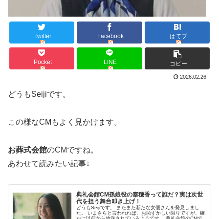
Twitter
Facebook
はてブ
Pocket
LINE
コピー
2026.02.26
どうもSeijiです。
この様なCMもよく見かけます。
お葬式会館
のCMですね。
あわせて読みたい記事↓
典礼会館CM孫娘役の秦穂香って誰だ？実は次世
代を担う舞台叩き上げ！
どうもSeijiです。 またまた新たな女優さんを発見しまし
た。 いまさらと言われれば、お恥ずかしい限りですが、確
かに以前から放送されているようです。 典礼会館のCMで