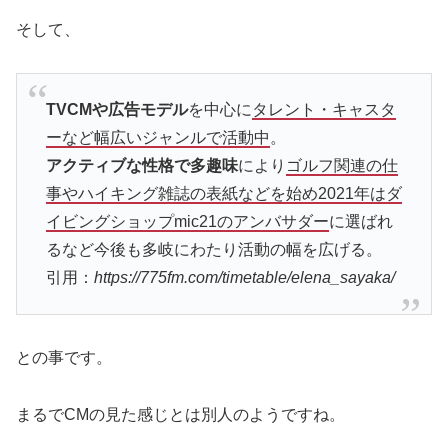
そして、
TVCMや広告モデル
を中心に
タレント・キャスタ
ーなど幅広いジャンルで活動中
。
アクティブな性格で多趣味
により
ゴルフ関連の仕
事やハイキング雑誌の表紙などを始め2021年はダ
イビングショップmic21のアンバサダー
に選ばれ
るなど今後も多岐にわたり活動の幅を広げる。
引用：
https://775fm.com/timetable/elena_sayaka/
との事です。
まるでCMの見た感じとは別人のようですね。