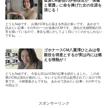
金麦CM妻役の伊勢佳世が「保健
CM
と看護」に命を捧げた女の生涯を
演じる！
どうもSeijiです。 お酒のCMも心温まる作品が多いです。 あわせて
読みたい記事↓ その中の一つが金麦のCMです。 演出が夫婦関係の日
常を描いているので、身近な感じがしてよく目につくのかもしれない
ですね。 ...
ゴホナースCM八重澤ひとみは母
CM
親役を得意とするが実は内には燃
える情熱が！
どうもSeijiです。 今迄も沢山のCMの記事を紹介しました。 この企
業のCMは演出が面白いし、キレイな方が沢山起用されているので尚
更です。 小林製薬さんですね。 あわせて読みたい記事↓ その中でも
今回はゴ...
スポンサーリンク