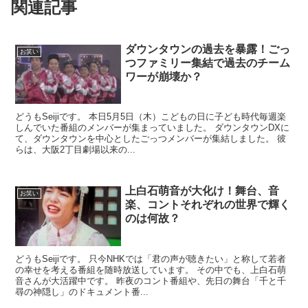
関連記事
ダウンタウンの過去を暴露！ごっ
お笑い
つファミリー集結で過去のチーム
ワーが崩壊か？
どうもSeijiです。 本日5月5日（木）こどもの日に子ども時代毎週楽
しんでいた番組のメンバーが集まっていました。 ダウンタウンDXに
て、ダウンタウンを中心としたごっつメンバーが集結しました。 彼
らは、大阪2丁目劇場以来の...
上白石萌音が大化け！舞台、音
お笑い
楽、コントそれぞれの世界で輝く
のは何故？
どうもSeijiです。 只今NHKでは「君の声が聴きたい」と称して若者
の幸せを考える番組を随時放送しています。 その中でも、上白石萌
音さんが大活躍中です。 昨夜のコント番組や、先日の舞台「千と千
尋の神隠し」のドキュメント番...