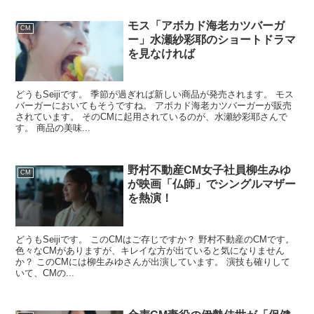
モス「アボカド海老カツバーガ
CM
ー」水瀬紗彩耶のショートドラマ
を見なければ
どうもSeijiです。 季節が過ぎれば新しい商品が発売されます。 モス
バーガーにおいてもそうですね。 アボカド海老カツバーガーが販売
されています。 そのCMに起用されているのが、水瀬紗彩耶さんで
す。 商品の美味...
野村不動産CM女子社員柳生みゆ
CM
が映画「仏師」でシングルマザー
を熱演！
どうもSeijiです。 このCMはご存じですか？ 野村不動産のCMです。
色々なCMがありますが、キレイな方が出ていると気になりません
か？ このCMには柳生みゆさんが出演しています。 演技も確りして
いて、CMの...