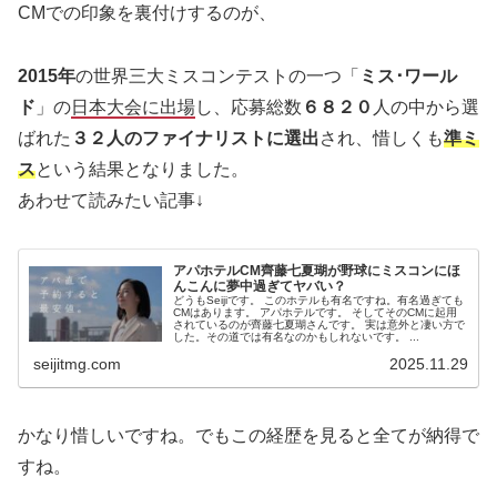
CMでの印象を裏付けするのが、
2015年
の世界三大ミスコンテストの一つ「
ミス･ワール
ド
」の
日本大会に出場
し、応募総数
６８２０
人の中から選
ばれた
３２人のファイナリストに選出
され、惜しくも
準ミ
ス
という結果となりました。
あわせて読みたい記事↓
アパホテルCM齊藤七夏瑚が野球にミスコンにほ
んこんに夢中過ぎてヤバい？
どうもSeijiです。 このホテルも有名ですね。有名過ぎても
CMはあります。 アパホテルです。 そしてそのCMに起用
されているのが齊藤七夏瑚さんです。 実は意外と凄い方で
した。その道では有名なのかもしれないです。 ...
seijitmg.com
2025.11.29
かなり惜しいですね。でもこの経歴を見ると全てが納得で
すね。