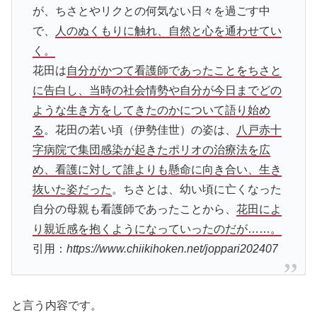
が、ちさとやリクとの何気ない日々を過ごす中
で、
人のぬくもりに触れ、自然と心を通わせてい
く。
花田は
自分がかつて看護師であったことをちさと
に告白し、当時の社会情勢や自分が今日までどの
ような生き方をしてきたのかについて語り始め
る
。花田の若い頃（伊勢佳世）の姿は、
八戸赤十
字病院で集団感染が起きたポリオの治療法を広
め、看護に対して誰よりも懸命に向き合い、生き
抜いた姿だった
。ちさとは、幼い頃に亡くなった
自分の母親も看護師であったことから、
花田によ
り親近感を抱くようになっていったのだが……。
引用：
https://www.chiikihoken.net/joppari202407
と言う内容です。