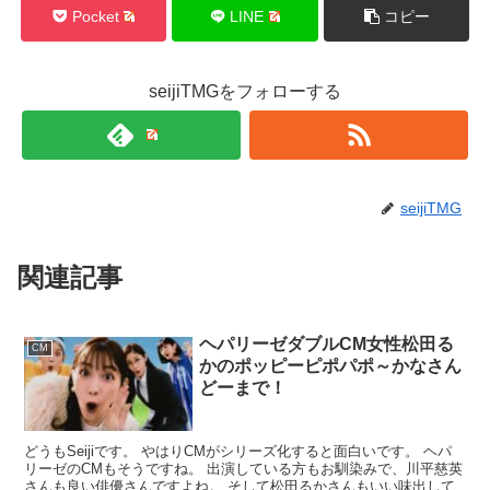
Pocket
LINE
コピー
seijiTMGをフォローする
seijiTMG
関連記事
ヘパリーゼダブルCM女性松田る
CM
かのポッピーピポパポ～かなさん
どーまで！
どうもSeijiです。 やはりCMがシリーズ化すると面白いです。 ヘパ
リーゼのCMもそうですね。 出演している方もお馴染みで、川平慈英
さんも良い俳優さんですよね。 そして松田るかさんもいい味出して