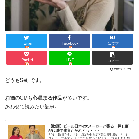
Twitter
Facebook
はてブ
Pocket
LINE
コピー
2026.03.29
どうもSeijiです。
お酒
のCMも
心温まる作品
が多いです。
あわせて読みたい記事↓
【動画】ビール日本4大メーカーが贈る一押し商
品は味で勝負かそれとも・・・
どうもSeijiです。 4月も気が付けば下旬に差し掛かり、も
うすぐゴールデンウィークが待っています。 帰省したり何