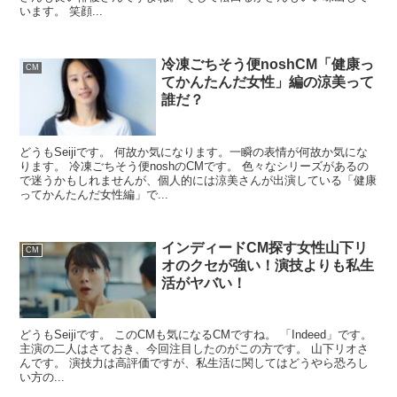
います。 笑顔...
冷凍ごちそう便noshCM「健康っ
CM
てかんたんだ女性」編の涼美って
誰だ？
どうもSeijiです。 何故か気になります。一瞬の表情が何故か気にな
ります。 冷凍ごちそう便noshのCMです。 色々なシリーズがあるの
で迷うかもしれませんが、個人的には涼美さんが出演している「健康
ってかんたんだ女性編」で...
インディードCM探す女性山下リ
CM
オのクセが強い！演技よりも私生
活がヤバい！
どうもSeijiです。 このCMも気になるCMですね。 「Indeed」です。
主演の二人はさておき、今回注目したのがこの方です。 山下リオさ
んです。 演技力は高評価ですが、私生活に関してはどうやら恐ろし
い方の...