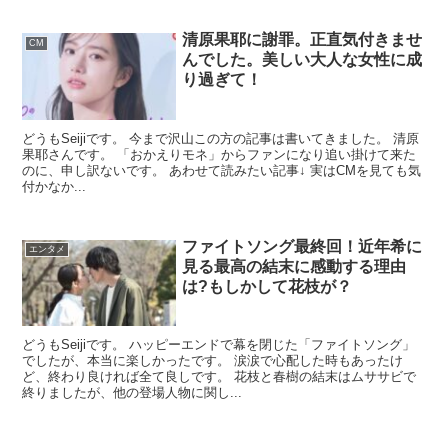
清原果耶に謝罪。正直気付きませ
CM
んでした。美しい大人な女性に成
り過ぎて！
どうもSeijiです。 今まで沢山この方の記事は書いてきました。 清原
果耶さんです。 「おかえりモネ」からファンになり追い掛けて来た
のに、申し訳ないです。 あわせて読みたい記事↓ 実はCMを見ても気
付かなか...
ファイトソング最終回！近年希に
エンタメ
見る最高の結末に感動する理由
は?もしかして花枝が？
どうもSeijiです。 ハッピーエンドで幕を閉じた「ファイトソング」
でしたが、本当に楽しかったです。 涙涙で心配した時もあったけ
ど、終わり良ければ全て良しです。 花枝と春樹の結末はムササビで
終りましたが、他の登場人物に関し...