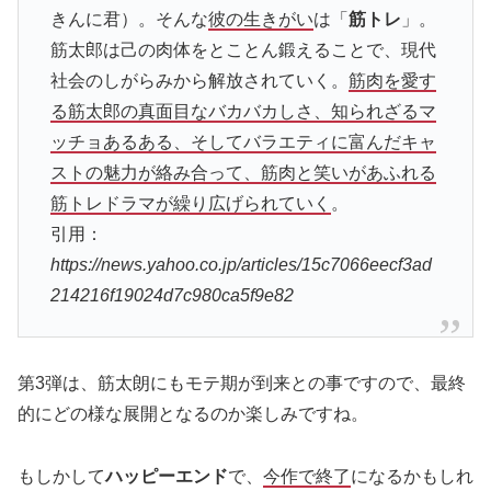
きんに君）。そんな
彼の生きがい
は「
筋トレ
」。
筋太郎は己の肉体をとことん鍛えることで、現代
社会のしがらみから解放されていく。
筋肉を愛す
る筋太郎の真面目なバカバカしさ、知られざるマ
ッチョあるある、そしてバラエティに富んだキャ
ストの魅力が絡み合って、筋肉と笑いがあふれる
筋トレドラマが繰り広げられていく
。
引用：
https://news.yahoo.co.jp/articles/15c7066eecf3ad
214216f19024d7c980ca5f9e82
第3弾は、筋太朗にもモテ期が到来との事ですので、最終
的にどの様な展開となるのか楽しみですね。
もしかして
ハッピーエンド
で、
今作で終了
になるかもしれ