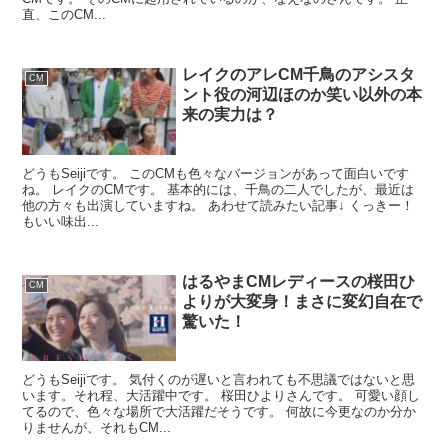
直、このCM...
レイクのアレCM千鳥のアシスタ
CM
ント役の河辺ほのか笑い以外の本
来の実力は？
どうもSeijiです。 このCMも色々なバージョンがあって面白いです
ね。 レイクのCMです。 基本的には、千鳥の二人でしたが、最近は
他の方々も出演していますね。 あわせて読みたい記事↓ くっきー！
もいい味出...
はるやまCMレディースの桜田ひ
CM
よりが大変身！まさに変幻自在で
驚いた！
どうもSeijiです。 気付くのが遅いと言われても不思議ではないと思
います。それ程、大活躍中です。 桜田ひよりさんです。 可愛い顔し
てるので、色々な場所で大活躍だそうです。 何故に今更なのか分か
りませんが、それもCM...