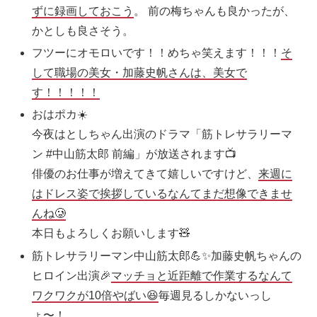
ずに録画しておこう
。 前の梅ちゃんも良かったが、
かとしも良さそう。
フツーにオモロいです！！めちゃ笑えます！！！
そ
して職場の美女・加藤史帆さんは、美女で
す！！！！！
おはポカ☀️
今夜はとしちゃん出演のドラマ「筋トレサラリーマ
ン #中山筋太郎 前編」が放送されます📺
俳優のお仕事が増えてきて嬉しいですけど、
来週に
はドレス姿で挨拶しているなんてまだ想像できませ
んね🥲
本日もよろしくお願いします🧸
筋トレサラリーマン中山筋太郎💪✨加藤史帆ちゃんの
ヒロイン出演🎉
マッチョと近距離で作業するなんて
ワクワクが10倍やばい😆
毎週見るしかないっし
ょ〜！