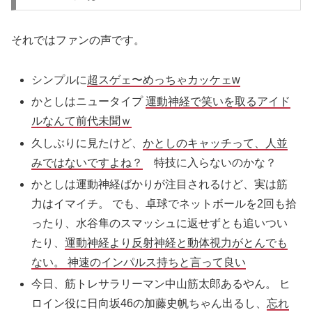
それではファンの声です。
シンプルに
超スゲェ〜めっちゃカッケェw
かとしはニュータイプ
運動神経で笑いを取るアイド
ルなんて前代未聞ｗ
久しぶりに見たけど、
かとしのキャッチって、人並
みではないですよね？
特技に入らないのかな？
かとしは運動神経ばかりが注目されるけど、実は筋
力はイマイチ。 でも、卓球でネットボールを2回も拾
ったり、水谷隼のスマッシュに返せずとも追いつい
たり、
運動神経より反射神経と動体視力がとんでも
ない。 神速のインパルス持ちと言って良い
今日、
筋
トレサラリーマン
中山
筋
太郎あるやん。 ヒ
ロイン役に日向坂46の加藤史帆ちゃん出るし、
忘れ