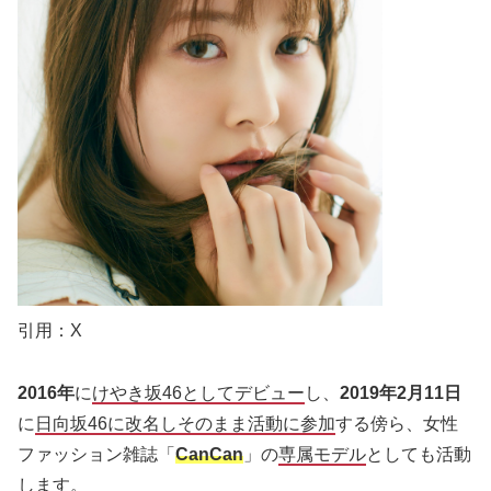
引用：X
2016年
に
けやき坂46としてデビュー
し、
2019年2月11日
に
日向坂46に改名しそのまま活動に参加
する傍ら、女性
ファッション雑誌「
CanCan
」の
専属モデル
としても活動
します。