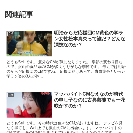
関連記事
明治からだ応援団CM黄色の学ラ
CM
ン女性松本真央って誰だ？どんな
演技なのか？
どうもSeijiです。 意外なCMが気になりますね。 季節の変わり目な
ので、沢山の食品系のCMが多くなりがちな季節です。 最近では明治
のからだ応援団のCMですね。 応援団だけあって、青白黄色といった
学ラン姿の3人が体...
マッハバイトCMなえなのが時代
CM
の申し子なのに古典芸能でも一花
咲かすのか？
どうもSeijiです。 今の時代は色々なCMがありますね。 テレビを見
なく得ても、Web上でも沢山のCMに出会います。 マッハバイトの
CMです。 そのCMに起用されているのが、なえなのさんです。 正