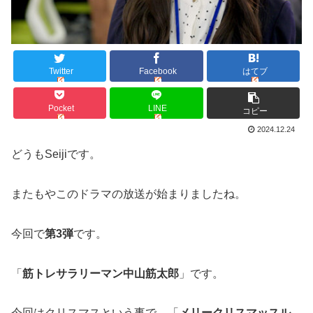
Twitter
Facebook
はてブ
Pocket
LINE
コピー
2024.12.24
どうもSeijiです。
またもやこのドラマの放送が始まりましたね。
今回で
第3弾
です。
「
筋トレサラリーマン中山筋太郎
」です。
今回はクリスマスという事で、「
メリークリスマッスル