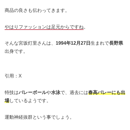
商品の良さも伝わってきます。
やはりファッションは足元からですね
。
そんな宮坂灯里さんは、
1994年12月27日
生まれで
長野県
出身です。
引用：X
特技は
バレーボール
や
水泳
で、過去には
春高バレーにも出
場
しているようです。
運動神経抜群という事でしょう。