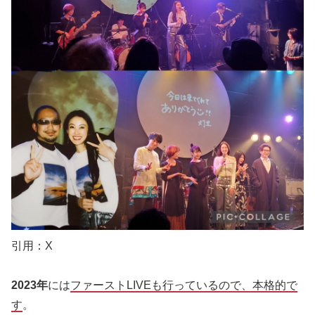
引用：X
2023年
には
ファーストLIVEも行っているので、本格的で
す
。