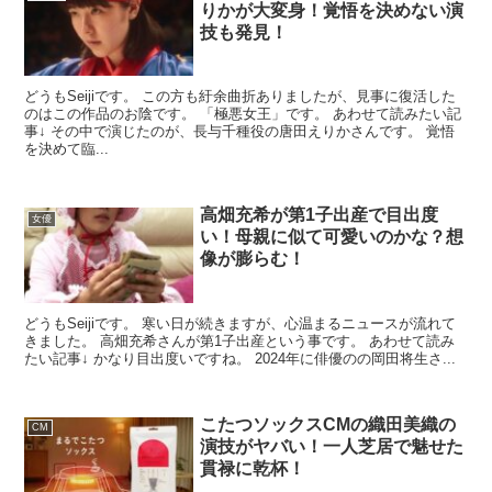
りかが大変身！覚悟を決めない演
技も発見！
どうもSeijiです。 この方も紆余曲折ありましたが、見事に復活した
のはこの作品のお陰です。 「極悪女王」です。 あわせて読みたい記
事↓ その中で演じたのが、長与千種役の唐田えりかさんです。 覚悟
を決めて臨...
高畑充希が第1子出産で目出度
女優
い！母親に似て可愛いのかな？想
像が膨らむ！
どうもSeijiです。 寒い日が続きますが、心温まるニュースが流れて
きました。 高畑充希さんが第1子出産という事です。 あわせて読み
たい記事↓ かなり目出度いですね。 2024年に俳優のの岡田将生さ...
こたつソックスCMの織田美織の
CM
演技がヤバい！一人芝居で魅せた
貫禄に乾杯！