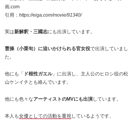
引用：
https://eiga.com/movie/91340/
実は
新解釈・三國志
にも出演しています。
曹操（小栗旬）に追いかけられる官女役
で出演していまし
た。
他にも「
ド根性ガエル
」に出演し、主人公のヒロシ役の松
山ケンイチとも絡んでいます。
他にも色々な
アーティストのMVにも出演
しています。
本人も
女優としての活動を重視
しているようです。