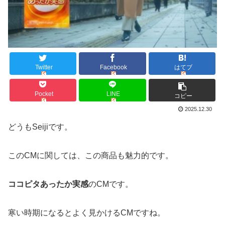
Twitter
Facebook
はてブ
Pocket
LINE
コピー
2025.12.30
どうもSeijiです。
このCMに関しては、この商品も魅力的です。
ココピタあったか実感
のCMです。
寒い時期になるとよく見かけるCMですね。