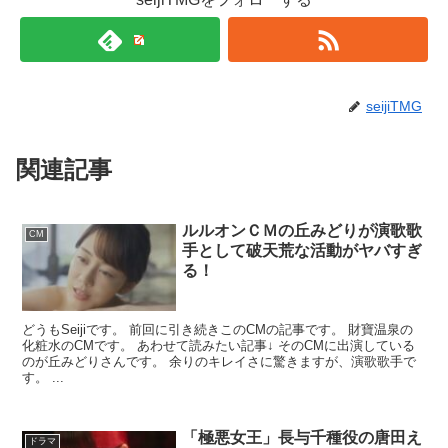
seijiTMG
関連記事
ルルオンＣＭの丘みどりが演歌歌
CM
手として破天荒な活動がヤバすぎ
る！
どうもSeijiです。 前回に引き続きこのCMの記事です。 財寶温泉の
化粧水のCMです。 あわせて読みたい記事↓ そのCMに出演している
のが丘みどりさんです。 余りのキレイさに驚きますが、演歌歌手で
す。 ...
「極悪女王」長与千種役の唐田え
ドラマ