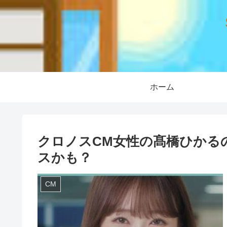
ホーム
クロノスCM女性の髙橋ひかる
スかも？
CM