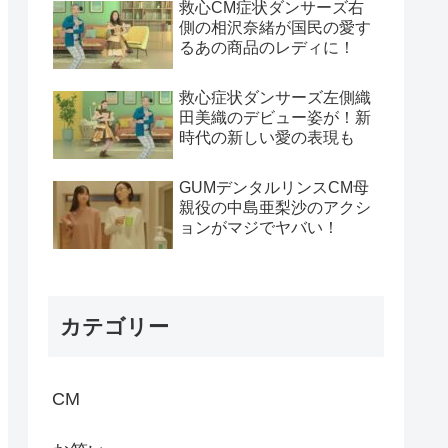
救心CM症状ダンサーズ右
側の相沢奈緒が国民の愛す
るあの商品のレディに！
救心症状ダンサーズ左側織
田美織のデビュー姿が！新
時代の新しい愛の表現も
GUMデンタルリンスCM母
親役の中島亜梨沙のアクシ
ョンがマジでヤバい！
カテゴリー
CM