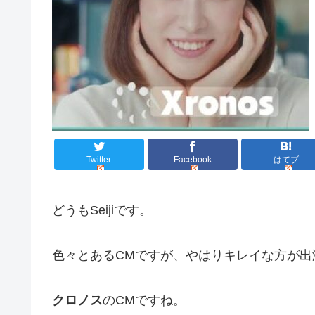
Twitter
Facebook
はてブ
どうもSeijiです。
色々とあるCMですが、やはりキレイな方が出
クロノス
のCMですね。