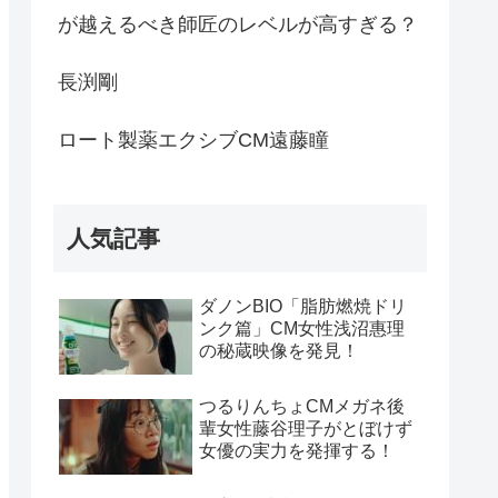
が越えるべき師匠のレベルが高すぎる？
長渕剛
ロート製薬エクシブCM遠藤瞳
人気記事
ダノンBIO「脂肪燃焼ドリ
ンク篇」CM女性浅沼惠理
の秘蔵映像を発見！
つるりんちょCMメガネ後
輩女性藤谷理子がとぼけず
女優の実力を発揮する！