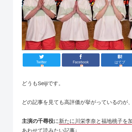
Twitter
Facebook
はてブ
どうもSeijiです。
どの記事を見ても高評価が挙がっているのが
主演の千尋役
に
新たに川栄李奈と福地桃子を
あわせて読みたい記事↓