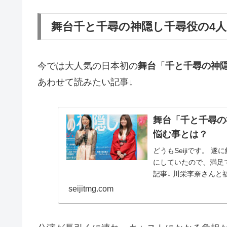
舞台千と千尋の神隠し千尋役の4人
今では大人気の日本初の
舞台
「
千と千尋の神
あわせて読みたい記事↓
舞台「千と千尋の
悩む事とは？
どうもSeijiです。
にしていたので、満足
記事↓ 川栄李奈さんと
seijitmg.com