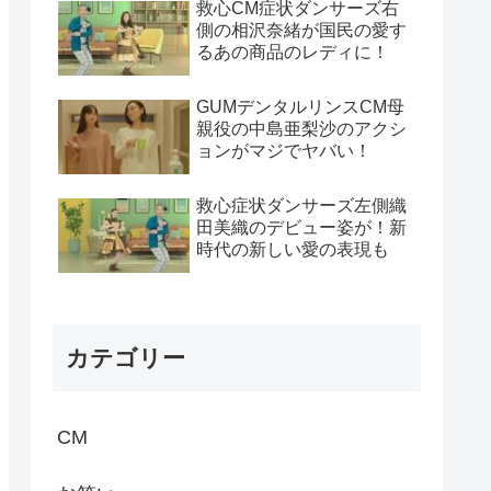
救心CM症状ダンサーズ右
側の相沢奈緒が国民の愛す
るあの商品のレディに！
GUMデンタルリンスCM母
親役の中島亜梨沙のアクシ
ョンがマジでヤバい！
救心症状ダンサーズ左側織
田美織のデビュー姿が！新
時代の新しい愛の表現も
カテゴリー
CM