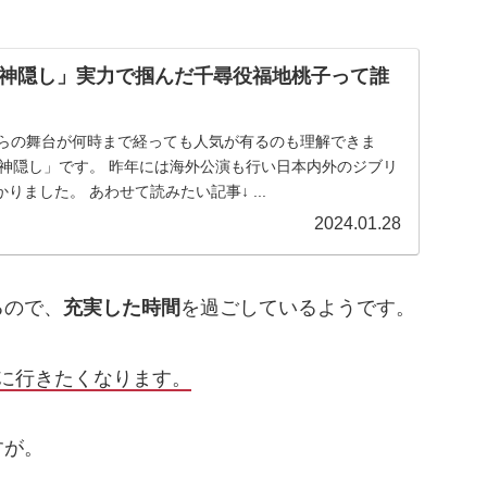
神隠し」実力で掴んだ千尋役福地桃子って誰
 こちらの舞台が何時まで経っても人気が有るのも理解できま
の神隠し」です。 昨年には海外公演も行い日本内外のジブリ
りました。 あわせて読みたい記事↓ ...
2024.01.28
るので、
充実した時間
を過ごしているようです。
に行きたくなります。
すが。