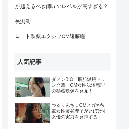
が越えるべき師匠のレベルが高すぎる？
長渕剛
ロート製薬エクシブCM遠藤瞳
人気記事
ダノンBIO「脂肪燃焼ドリ
ンク篇」CM女性浅沼惠理
の秘蔵映像を発見！
つるりんちょCMメガネ後
輩女性藤谷理子がとぼけず
女優の実力を発揮する！