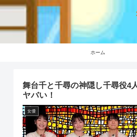
ホーム
舞台千と千尋の神隠し千尋役4人
ヤバい！
女優