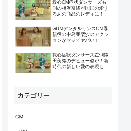
救心CM症状ダンサーズ右
側の相沢奈緒が国民の愛す
るあの商品のレディに！
GUMデンタルリンスCM母
親役の中島亜梨沙のアクシ
ョンがマジでヤバい！
救心症状ダンサーズ左側織
田美織のデビュー姿が！新
時代の新しい愛の表現も
カテゴリー
CM