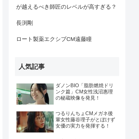
が越えるべき師匠のレベルが高すぎる？
長渕剛
ロート製薬エクシブCM遠藤瞳
人気記事
ダノンBIO「脂肪燃焼ドリ
ンク篇」CM女性浅沼惠理
の秘蔵映像を発見！
つるりんちょCMメガネ後
輩女性藤谷理子がとぼけず
女優の実力を発揮する！