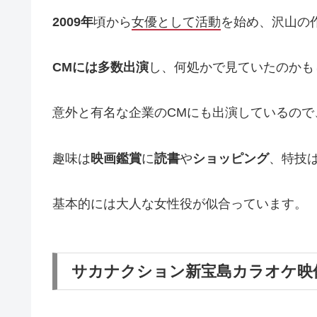
2009年
頃から
女優として活動
を始め、沢山の
CMには多数出演
し、何処かで見ていたのかも
意外と有名な企業のCMにも出演しているので
趣味は
映画鑑賞
に
読書
や
ショッピング
、特技
基本的には大人な女性役が似合っています。
サカナクション新宝島カラオケ映