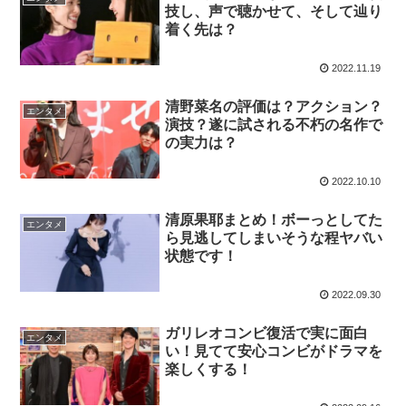
技し、声で聴かせて、そして辿り
着く先は？
2022.11.19
清野菜名の評価は？アクション？
エンタメ
演技？遂に試される不朽の名作で
の実力は？
2022.10.10
清原果耶まとめ！ボーっとしてた
エンタメ
ら見逃してしまいそうな程ヤバい
状態です！
2022.09.30
ガリレオコンビ復活で実に面白
エンタメ
い！見てて安心コンビがドラマを
楽しくする！