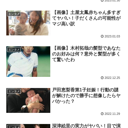
2023.01.30
【画像】土屋太鳳赤ちゃん多すぎ
エンタメ
てヤバい！子だくさんの可能性が
マジ高い訳
2023.01.03
【画像】木村拓哉の髪型であなた
エンタメ
のお好みは何？意外と髪型が多く
て驚いたわ
2022.12.25
戸田恵梨香第1子妊娠！行動の謎
エンタメ
が解けたので勝手に想像したらヤ
バかった？
2022.11.29
深津絵里の実力がヤバい！目で演
エンタメ