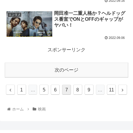
2022.09.16
岡田准一二重人格か？ヘルドッグ
エンタメ
ス番宣でONとOFFのギャップが
ヤバい！
2022.09.06
スポンサーリンク
次のページ
1
…
5
6
7
8
9
…
11
ホーム
映画