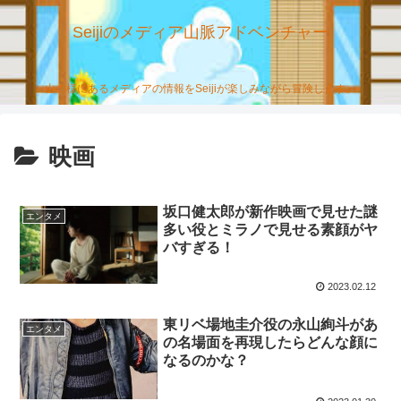
Seijiのメディア山脈アドベンチャー
山の様にあるメディアの情報をSeijiが楽しみながら冒険します。
映画
坂口健太郎が新作映画で見せた謎
エンタメ
多い役とミラノで見せる素顔がヤ
バすぎる！
2023.02.12
東リベ場地圭介役の永山絢斗があ
エンタメ
の名場面を再現したらどんな顔に
なるのかな？