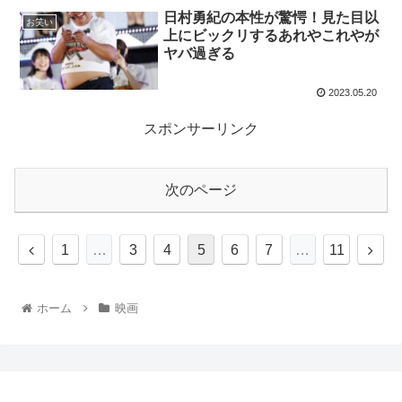
日村勇紀の本性が驚愕！見た目以
お笑い
上にビックリするあれやこれやが
ヤバ過ぎる
2023.05.20
スポンサーリンク
次のページ
1
…
3
4
5
6
7
…
11
ホーム
映画