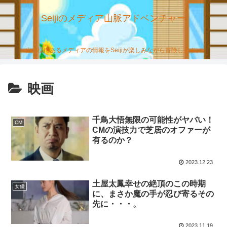
Seijiのメディア山脈アドベンチャー
山の様にあるメディアの情報をSeijiが楽しみながら冒険します。
映画
千鳥大悟無限の可能性がヤバい！
CM
CMの演技力で芝居のオファーが
有るのか？
2023.12.23
土屋太鳳幸せの絶頂のこの時期
女優
に、まさか魔の手が忍び寄るその
先に・・・。
2023.11.19