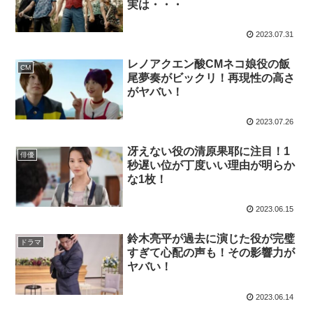
実は・・・
2023.07.31
レノアクエン酸CMネコ娘役の飯
CM
尾夢奏がビックリ！再現性の高さ
がヤバい！
2023.07.26
冴えない役の清原果耶に注目！1
俳優
秒遅い位が丁度いい理由が明らか
な1枚！
2023.06.15
鈴木亮平が過去に演じた役が完璧
ドラマ
すぎて心配の声も！その影響力が
ヤバい！
2023.06.14