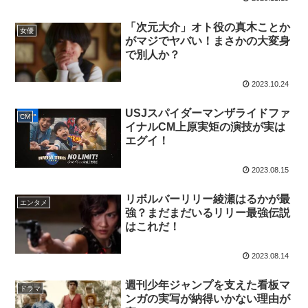
「次元大介」オト役の真木ことか
女優
がマジでヤバい！まさかの大変身
で別人か？
2023.10.24
USJスパイダーマンザライドファ
CM
イナルCM上原実矩の演技が実は
エグイ！
2023.08.15
リボルバーリリー綾瀬はるかが最
エンタメ
強？まだまだいるリリー最強伝説
はこれだ！
2023.08.14
週刊少年ジャンプを支えた看板マ
ドラマ
ンガの実写が納得いかない理由が