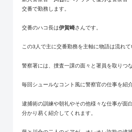
交番で勤務します。
交番のハコ長は
伊賀崎
さんです。
この3人で主に交番勤務を主軸に物語は流れて
警察署には、捜査一課の面々と署員を取りつ
毎回シュールなコント風に警察官の仕事を紹
逮捕術の訓練や朝礼やその他様々な仕事が面
分かり易く紹介してくれます。
藤と川合の二人のペアが、オレオレ詐欺の逮