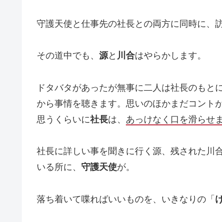
守護天使と仕事先の社長との両方に同時に、
その道中でも、
源
と
川合
はやらかします。
ドタバタがあったが無事に二人は社長のもと
から事情を聴きます。思いのほかまだコント
思うくらいに
社長
は、
あっけなく口を滑らせ
社長に詳しい事を聞きに行く源、残された川
いる所に、
守護天使
が。
落ち着いて喋ればいいものを、いきなりの「