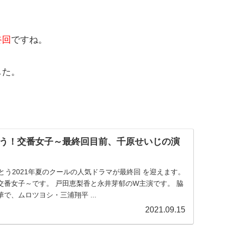
終回
ですね。
した。
う！交番女子～最終回目前、千原せいじの演
とうとう2021年夏のクールの人気ドラマが最終回 を迎えます。
交番女子～です。 戸田恵梨香と永井芽郁のW主演です。 脇
で、ムロツヨシ・三浦翔平 ...
2021.09.15