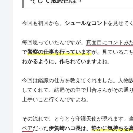
そして最終回は？
今回も初回から、
シュールなコント
を見せて
毎回思っていたんですが、
真面目にコントみ
で
警察の仕事を行っています
が、見ているこ
わかるように、作られています
よね。
今回は鑑識の仕方を教えてくれました。人物
してくれて、結局その中で川合さんがその通
上手いこと行くんですよね。
その流れで、とうとう守護天使が現れます。
ペア
だった
伊賀崎ハコ長
は、
静かに気持ちを