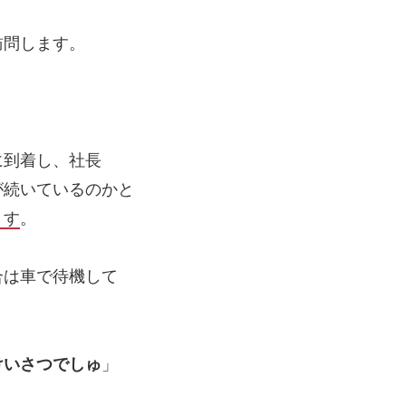
訪問します。
に到着し、社長
が続いているのかと
ます
。
合は車で待機して
けいさつでしゅ
」