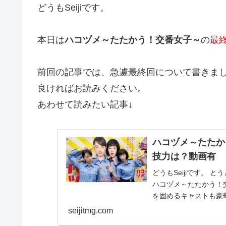
どうもSeijiです。
本日は
ハコヅメ～たたかう！交番女子～
の
最
前回の記事では、急遽最終回について書きま
良ければお読みください。
あわせて読みたい記事↓
ハコヅメ～たたか
技力は？動画有
どうもSeijiです。 
ハコヅメ～たたかう！
を固めるキャストも豪華
seijitmg.com