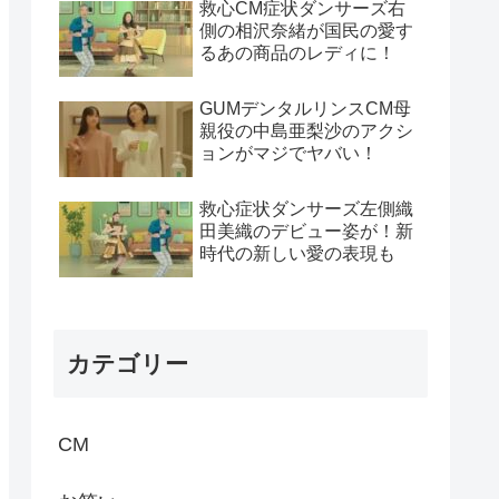
救心CM症状ダンサーズ右
側の相沢奈緒が国民の愛す
るあの商品のレディに！
GUMデンタルリンスCM母
親役の中島亜梨沙のアクシ
ョンがマジでヤバい！
救心症状ダンサーズ左側織
田美織のデビュー姿が！新
時代の新しい愛の表現も
カテゴリー
CM