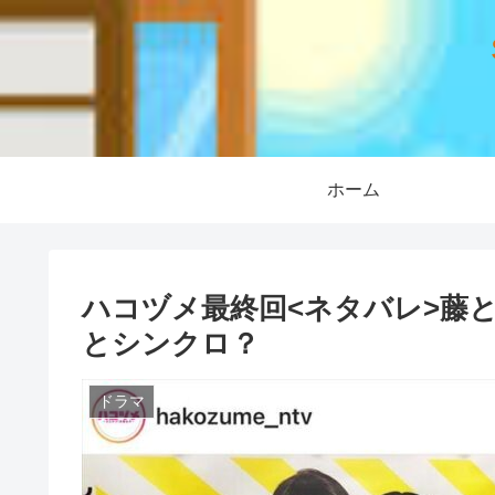
ホーム
ハコヅメ最終回<ネタバレ>藤
とシンクロ？
ドラマ