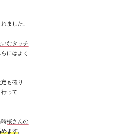
くれました。
たいなタッチ
ちらにはよく
設定も確り
り行って
当時
桜さんの
高めます
。