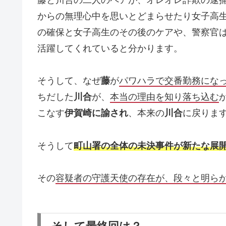
からの無理心中を思いとどまらせたり女子高
の確保と女子高生のその後のケアや、警察官
活躍してくれていると分かります。
そうして、なぜ
藤
が
パワハラで交番勤務にな
ちだした
川合
が、
本当の理由を知り落ち込む
こなす
伊賀崎に諭され
、本来の
川合
に戻りま
そうして
町山署の全体の未決事件が新たな展
その
容疑者の守護天使の存在が、段々と明ら