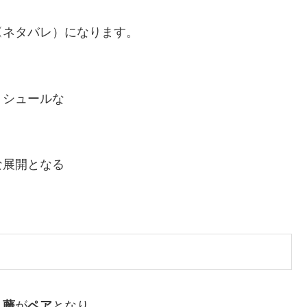
〈ネタバレ）になります。
。シュールな
な展開となる
・
藤
が
ペア
となり