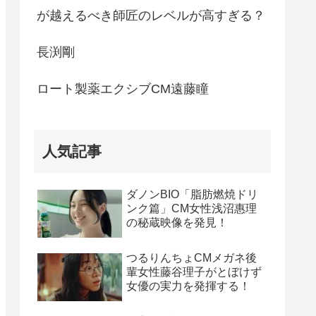
が越えるべき師匠のレベルが高すぎる？
長渕剛
ロート製薬エクシブCM遠藤瞳
人気記事
ダノンBIO「脂肪燃焼ドリ
ンク篇」CM女性浅沼惠理
の秘蔵映像を発見！
つるりんちょCMメガネ後
輩女性藤谷理子がとぼけず
女優の実力を発揮する！