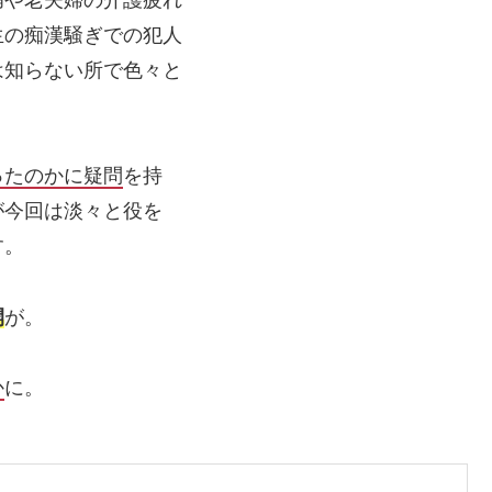
生の痴漢騒ぎでの犯人
は知らない所で色々と
ったのかに疑問
を持
が今回は淡々と役を
す。
開
が。
か
に。