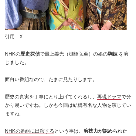
引用：X
NHKの
歴史探偵
で最上義光（棚橋
弘至）の娘の
駒姫
を演
じました。
面白い番組なので、たまに見たりします。
歴史の真実を丁寧にとり上げてくれるし、
再現ドラマ
で分
かり易いですね。しかも今回は結構有名な人物を演じてい
ますね。
NHKの番組に出演する
という事は、
演技力が認められた