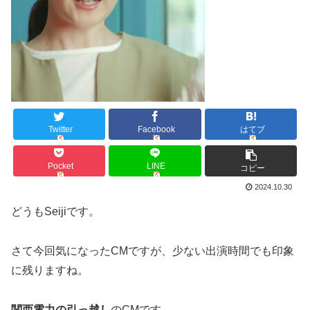
Twitter
Facebook
はてブ
Pocket
LINE
コピー
2024.10.30
どうもSeijiです。
さて今回気になったCMですが、少ない出演時間でも印象
に残りますね。
関西電力の引っ越し
のCMです。