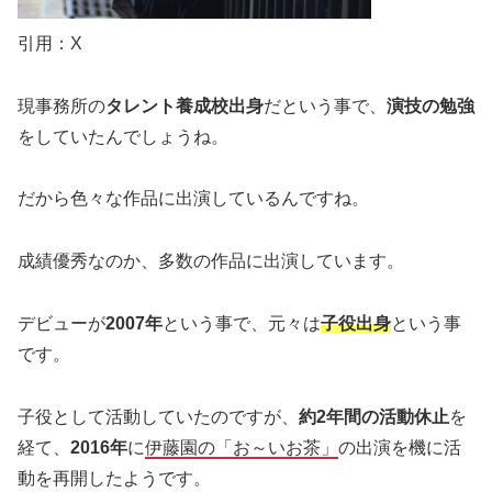
引用：X
現事務所の
タレント養成校出身
だという事で、
演技の勉強
をしていたんでしょうね。
だから色々な作品に出演しているんですね。
成績優秀なのか、多数の作品に出演しています。
デビューが
2007年
という事で、元々は
子役出身
という事
です。
子役として活動していたのですが、
約2年間の活動休止
を
経て、
2016年
に
伊藤園の「お～いお茶」
の出演を機に活
動を再開したようです。