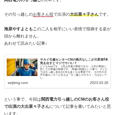
その引っ越しの
お客さん役
で出演の
大出菜々子さん
です。
海原やすよともこ
の二人を相手にいい表情で指摘する姿が
頭から離れません。
あわせて読みたい記事↓
サカイ引越センターCMの桃月なしこが大変身⁉本
気を出すとマジでヤバい？
どうもSeijiです。 3月は卒業の季節ですが、入学の季節に
対しての準備の時期です。 準備の時期という事で、テレビ
では引っ越し各社のCＭも多くなる季節です。 その中の大
手引越センターと言えば「引っ越しのサカイ」ではないで
し...
seijitmg.com
2023.03.26
という事で、今回は
関西電力引っ越しのCMのお客さん役
で出演の大出菜々子さん
について記事を書いてみたいと思
います。