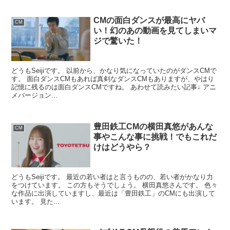
CMの面白ダンスが最高にヤバ
CM
い！幻のあの動画を見てしまいマ
ジで驚いた！
どうもSeijiです。 以前から、かなり気になっていたのがダンスCMで
す。 面白ダンスCMもあれば真剣なダンスCMもありますが、やはり
記憶に残るのは面白ダンスCMですね。 あわせて読みたい記事↓ アニ
メバージョン...
豊田鉄工CMの横田真悠があんな
CM
事やこんな事に挑戦！でもこれだ
けはどうやら？
どうもSeijiです。 最近の若い者はと言うものの、若い者がかなり力
をつけています。 この方もそうでしょう。 横田真悠さんです。 色々
な作品に出演していますし、最近は「豊田鉄工」のCMにも出演して
います。 見た...