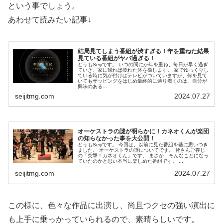
という事でしょう。
あわせて読みたい記事↓
結局見てしまう番組が渋すぎる！年を重ねた結果
見ている番組がヤバ過ぎる！
どうもSeijiです。 いつの間にか年を重ね、毎日が早く過ぎ
ていき、家に帰れば疲れた体を癒します。 家でゆっくりし
ている時に気が付けばテレビがついていますが、何を見て
いてもザッピングをはじめ最終的に辿り着くのは、自分が
興味のある...
seijitmg.com
2024.07.27
オーケストラの謎が明らかに！カネオくんが楽団
の知らなかった事を大公開！
どうもSeijiです。 今回は、以前に見た番組を基に思いつき
ました。 オーケストラの謎についてです。 皆さんご存じ
の「突撃！カネオくん」です。 まさか、そんなことになっ
ていたのかと思い本当に楽しめた番組です。 ...
seijitmg.com
2024.07.27
この様に、色々な作品に出演し、尚且つクセの強い演出に
も上手に乗っかっていられるので、素晴らしいです。