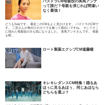
パズドラCM母親役の美馬アンナ
CM
って誰だ？母親を演じれば間違い
なく最強！
どうもSeijiです。 最近このCMをよく見かけます。 パズドラのCMで
す。 二宮さんが角刈りのカツラを被って面白いですね。 そしてそこ
に現れた母親役の方も気になりました。 美馬アンナさんです。 母親
も昭...
ロート製薬エクシブCM遠藤瞳
CM
キレキレダンスCM特集！踊るあ
CM
ほぅに見るあほぅ、同じあほなら
どちらを選ぶ？