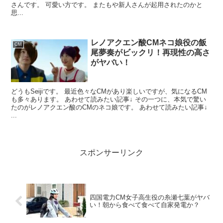
さんです。 可愛い方です。 またもや新人さんが起用されたのかと
思...
レノアクエン酸CMネコ娘役の飯
CM
尾夢奏がビックリ！再現性の高さ
がヤバい！
どうもSeijiです。 最近色々なCMがあり楽しいですが、気になるCM
も多々あります。 あわせて読みたい記事↓ その一つに、本気で驚い
たのがレノアクエン酸のCMのネコ娘です。 あわせて読みたい記事↓
...
スポンサーリンク
四国電力CM女子高生役の糸瀬七葉がヤバ
い！朝から食べて食べて自家発電か？