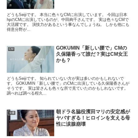
どうもSeijiです。 本当に色々なCMに出演しています。 今回は日本
hpのCMに出演しているのが、中田絢千さんです。 実は色々なCMで
大活躍です。 演技力があるという事なんでしょうね。 しかも他にも
得意分野が...
GOKUMIN「新しい腰で」CMの
CM
久保陽香って誰だ？実はCM女王
かも？
どうもSeijiです。 知られていない方が実は多いのかもしれないで
す。 GOKUMIN「新しい腰で」のCMに出演している久保陽香さんが
そうです。 実は皆さんも色々な所で見ていたのかもしれないです。
調べれば調べる程久...
朝ドラ名脇役濱田マリの安定感が
女優
ヤバすぎる！ヒロインを支える母
性に涙腺崩壊