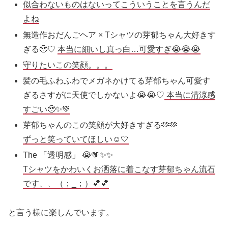
似合わないものはないってこういうことを言うんだ
よね
無造作おだんごヘア × Tシャツの芽郁ちゃん大好きす
ぎる🥹♡
本当に細いし真っ白…可愛すぎ😭😭😭
守りたいこの笑顔。。。
髪の毛ふわふわでメガネかけてる芽郁ちゃん可愛す
ぎるさすがに天使でしかないよ😭😭♡
本当に清涼感
すごい🥹✨💚
芽郁ちゃんのこの笑顔が大好きすぎる🫶🫶
ずっと笑っていてほしい☺️🤍
The 「透明感」 😭🩵✨✨
Tシャツをかわいくお洒落に着こなす芽郁ちゃん流石
です、、（；_；）💕💕
と言う様に楽しんでいます。