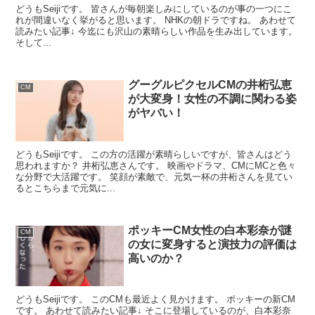
どうもSeijiです。 皆さんが毎朝楽しみにしているのが事の一つにこ
れが間違いなく挙がると思います。 NHKの朝ドラですね。 あわせて
読みたい記事↓ 今迄にも沢山の素晴らしい作品を生み出しています。
そして...
グーグルピクセルCMの井桁弘恵
CM
が大変身！女性の不調に関わる姿
がヤバい！
どうもSeijiです。 この方の活躍が素晴らしいですが、皆さんはどう
思われますか？ 井桁弘恵さんです。 映画やドラマ、CMにMCと色々
な分野で大活躍です。 笑顔が素敵で、元気一杯の井桁さんを見てい
るとこちらまで元気に...
ポッキーCM女性の白本彩奈が謎
CM
の女に変身すると演技力の評価は
高いのか？
どうもSeijiです。 このCMも最近よく見かけます。 ポッキーの新CM
です。 あわせて読みたい記事↓ そこに登場しているのが、白本彩奈