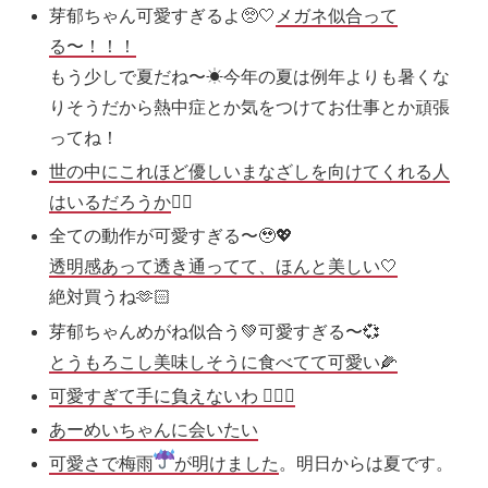
芽郁ちゃん可愛すぎるよ🥺🤍
メガネ似合って
る〜！！！
もう少しで夏だね〜☀今年の夏は例年よりも暑くな
りそうだから熱中症とか気をつけてお仕事とか頑張
ってね！
世の中にこれほど優しいまなざしを向けてくれる人
はいるだろうか
🤦‍♀️
全ての動作が可愛すぎる〜🥹💖
透明感あって透き通ってて、ほんと美しい🤍
絶対買うね🫶🏻
芽郁ちゃんめがね似合う💚可愛すぎる〜💞
とうもろこし美味しそうに食べてて可愛い🌽
可愛すぎて手に負えないわ 🤦🏻‍♀️
あーめいちゃんに会いたい
可愛さで梅雨
が明けました
。明日からは夏です。