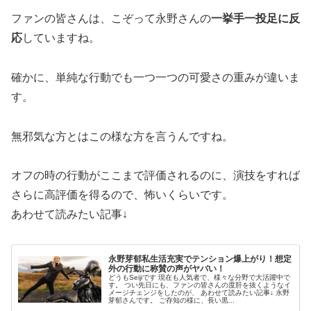
ファンの皆さんは、こぞって永野さんの
一挙手一投足に反
応
していますね。
確かに、単純な行動でも一つ一つの可愛さの重みが違いま
す。
無邪気な方とはこの様な方を言うんですね。
オフの時の行動がここまで評価されるのに、演技をすれば
さらに高評価を得るので、怖いくらいです。
あわせて読みたい記事↓
永野芽郁私生活充実でテンション爆上がり！想定
外の行動に称賛の声がヤバい！
どうもSeijiです 現在も人気者で、様々な分野で大活躍中で
す。 つい先日にも、ファンの皆さんの度肝を抜くようなイ
メージチェンジをしたのが、 あわせて読みたい記事↓ 永野
芽郁さんです。 ご存知の様に、長い黒...