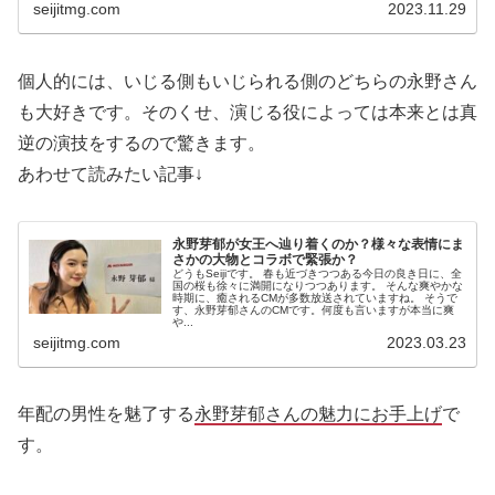
seijitmg.com
2023.11.29
個人的には、いじる側もいじられる側のどちらの永野さん
も大好きです。そのくせ、演じる役によっては本来とは真
逆の演技をするので驚きます。
あわせて読みたい記事↓
永野芽郁が女王へ辿り着くのか？様々な表情にま
さかの大物とコラボで緊張か？
どうもSeijiです。 春も近づきつつある今日の良き日に、全
国の桜も徐々に満開になりつつあります。 そんな爽やかな
時期に、癒されるCMが多数放送されていますね。 そうで
す、永野芽郁さんのCMです。何度も言いますが本当に爽
や...
seijitmg.com
2023.03.23
年配の男性を魅了する
永野芽郁さんの魅力にお手上げ
で
す。