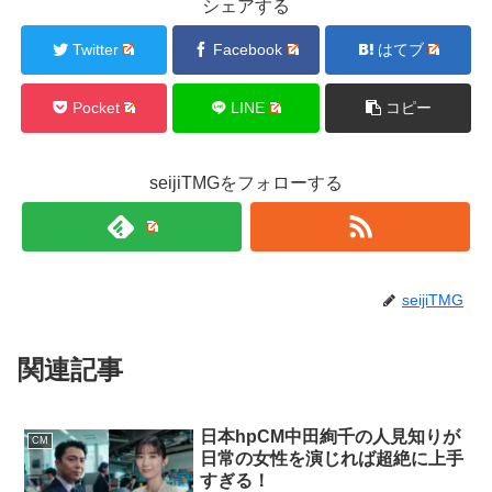
シェアする
Twitter
Facebook
はてブ
Pocket
LINE
コピー
seijiTMGをフォローする
seijiTMG
関連記事
日本hpCM中田絢千の人見知りが
CM
日常の女性を演じれば超絶に上手
すぎる！