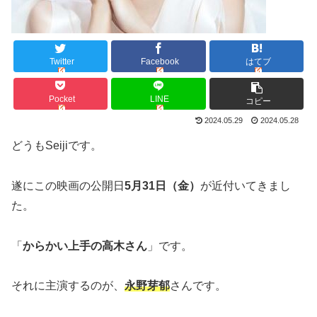
Twitter
Facebook
はてブ
Pocket
LINE
コピー
2024.05.29
2024.05.28
どうもSeijiです。
遂にこの映画の公開日
5月31日（金）
が近付いてきまし
た。
「
からかい上手の高木さん
」です。
それに主演するのが、
永野芽郁
さんです。