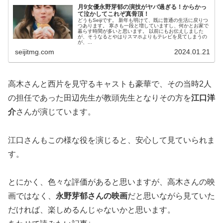
月9女優永野芽郁の演技がヤバ過ぎる！からかっ
て泣かしてこれぞ真骨頂！
どうもSeijiです。 新年も明けて、既に普通の生活に戻りつ
つあります。 寒さも一段と増していますし、何かとお家で
暮らす時間が多いと思います。 以前にもお伝えしました
が、そうなるとやはりスマホよりもテレビを見てしまうの
が、...
seijitmg.com
2024.01.21
高木さんと西片を見守るキャストも豪華で、その当時2人
の担任であった田辺先生が教頭先生となりその方を
江口洋
介
さんが演じています。
江口さんもこの様な役を演じると、安心して見ていられま
す。
とにかく、色々な評価があると思いますが、高木さんの映
画ではなく、
永野芽郁さんの映画
だと思いながら見ていた
だければ、楽しめるんじゃないかと思います。