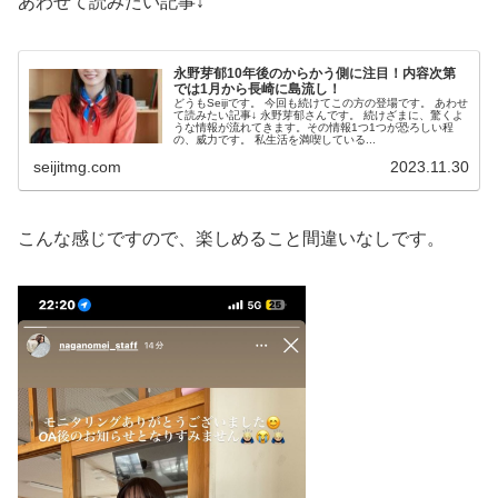
あわせて読みたい記事↓
永野芽郁10年後のからかう側に注目！内容次第
では1月から長崎に島流し！
どうもSeijiです。 今回も続けてこの方の登場です。 あわせ
て読みたい記事↓ 永野芽郁さんです。 続けざまに、驚くよ
うな情報が流れてきます。その情報1つ1つが恐ろしい程
の、威力です。 私生活を満喫している...
seijitmg.com
2023.11.30
こんな感じですので、楽しめること間違いなしです。