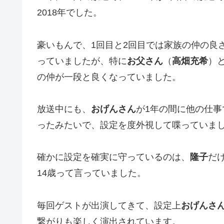
2018年でした。
豪いもんで、1回目と2回目では家族の仲の良
っていましたが、特に
お父さん
（
高畑充希
）
の仲が一段と良くなっていました。
放送中にも、
おげんさん
が1年の間に他の仕事
ったみたいで、設定を度外視して喋っていま
確かに設定を確実に守っているのは、
隆子
だ
14歳って言っていました。
毎回ゲストが出演してきて、設定上
おげんさ
繋がりも楽しく演出
されています。