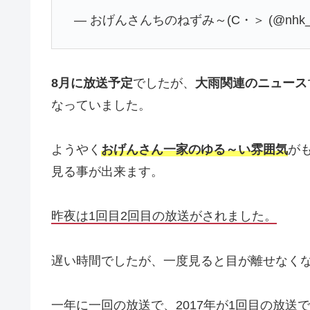
— おげんさんちのねずみ～(C・＞ (@nhk_o
8月に放送予定
でしたが、
大雨関連のニュース
なっていました。
ようやく
おげんさん一家のゆる～い雰囲気
が
見る事が出来ます。
昨夜は1回目2回目の放送がされました。
遅い時間でしたが、一度見ると目が離せなく
一年に一回の放送で、2017年が1回目の放送