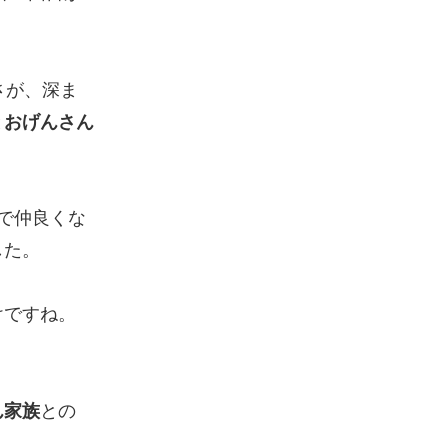
さが、深ま
と
おげんさん
で仲良くな
した。
けですね。
ん家族
との