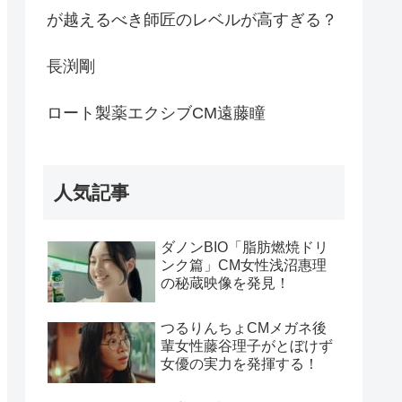
が越えるべき師匠のレベルが高すぎる？
長渕剛
ロート製薬エクシブCM遠藤瞳
人気記事
ダノンBIO「脂肪燃焼ドリ
ンク篇」CM女性浅沼惠理
の秘蔵映像を発見！
つるりんちょCMメガネ後
輩女性藤谷理子がとぼけず
女優の実力を発揮する！