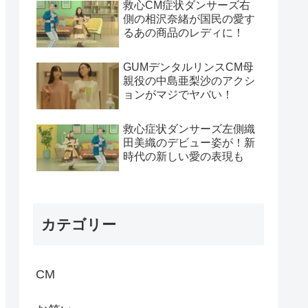
救心CM症状ダンサーズ右
側の相沢奈緒が国民の愛す
るあの商品のレディに！
GUMデンタルリンスCM母
親役の中島亜梨沙のアクシ
ョンがマジでヤバい！
救心症状ダンサーズ左側織
田美織のデビュー姿が！新
時代の新しい愛の表現も
カテゴリー
CM