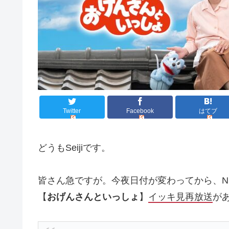
Twitter
Facebook
はてブ
どうもSeijiです。
皆さん急ですが。今夜日付が変わってから、N
【
おげんさんといっしょ
】
イッキ見再放送
が