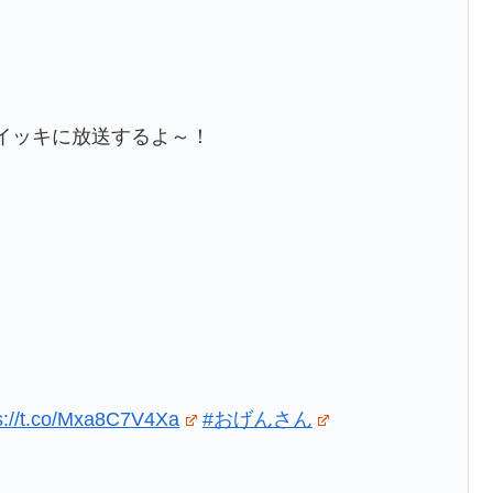
イッキに放送するよ～！
s://t.co/Mxa8C7V4Xa
#おげんさん