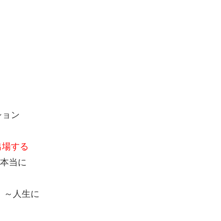
ション
出場する
と本当に
！～人生に