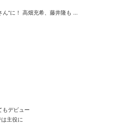
）
してもデビュー
では主役に
。