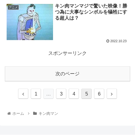
キン肉マンマジで驚いた映像！勝
アニメ
つ為に大事なシンボルを犠牲にす
る超人は？
2022.10.23
スポンサーリンク
次のページ
1
…
3
4
5
6
ホーム
キン肉マン