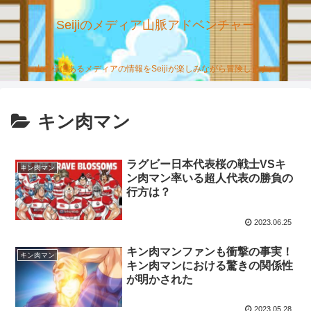
Seijiのメディア山脈アドベンチャー
山の様にあるメディアの情報をSeijiが楽しみながら冒険します。
キン肉マン
ラグビー日本代表桜の戦士VSキ
キン肉マン
ン肉マン率いる超人代表の勝負の
行方は？
2023.06.25
キン肉マンファンも衝撃の事実！
キン肉マン
キン肉マンにおける驚きの関係性
が明かされた
2023.05.28