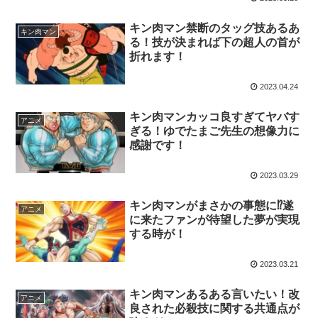
キン肉マン禁断のタッグ技あるあ
キン肉マン
る！技が決まれば下の超人の首が
折れます！
2023.04.24
キン肉マンカッコ良すぎてヤバす
アニメ
ぎる！ゆでたまご先生の想像力に
感謝です！
2023.03.29
キン肉マンがまさかの事態に⁉遂
アニメ
に来たファンが待望した夢が実現
する時が！
2023.03.21
キン肉マンあるある言いたい！改
アニメ
良された必殺技に関する共通点が