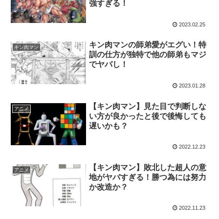
強すぎる！
2023.02.25
キン肉マンの師弟愛がエグい！特
キン肉マン
訓の仕方が独特で他の師弟もマジ
でヤバし！
2023.01.28
【キン肉マン】見た目で判断しな
アニメ
い方が良かったと後で後悔しても
遅いかも？
2022.12.23
【キン肉マン】敗北した超人の意
アニメ
地がヤバすぎる！勝つ為には努力
か改造か？
2022.11.23