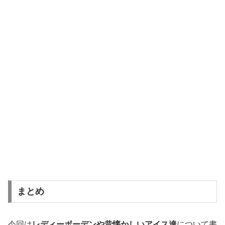
まとめ
今回は
レディーボーデンや昔懐かしいアイス達
について書