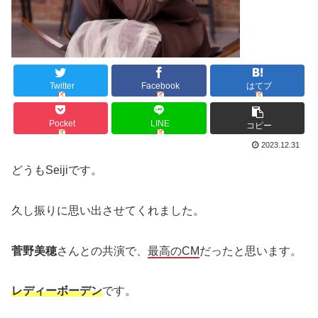
Twitter
Facebook
はてブ
Pocket
LINE
コピー
2023.12.31
どうもSeijiです。
久し振りに思い出させてくれました。
菅野美穂
さんとの共演で、
最高のCM
だったと思います。
レディーボーデン
です。