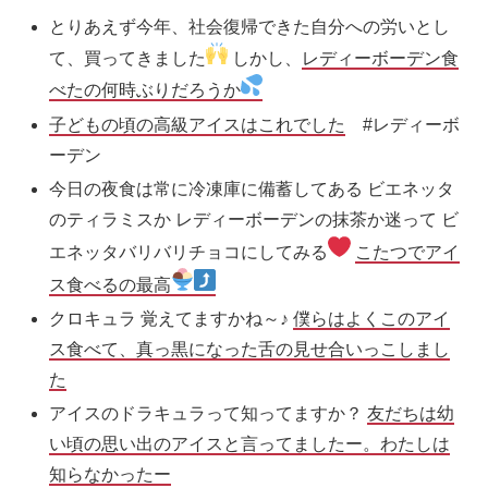
とりあえず今年、社会復帰できた自分への労いとし
て、買ってきました
しかし、
レディーボーデン食
べたの何時ぶりだろうか
子どもの頃の高級アイスはこれでした
#レディーボ
ーデン
今日の夜食は常に冷凍庫に備蓄してある ビエネッタ
のティラミスか レディーボーデンの抹茶か迷って ビ
エネッタバリバリチョコにしてみる
こたつでアイ
ス食べるの最高
クロキュラ 覚えてますかね～♪
僕らはよくこの
アイ
ス
食べて、真っ黒になった舌の見せ合いっこしまし
た
アイス
のドラキュラって知ってますか？
友だちは幼
い頃の思い出の
アイス
と言ってましたー。わたしは
知らなかったー