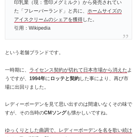
印乳業（現：雪印メグミルク）から発売されてい
た「フレーバーランド」と共に、
ホームサイズの
アイスクリームのシェアを獲得
した。
引用：Wikipedia
という老舗ブランドです。
一時期に、
ライセンス契約が切れて日本市場から消えた
よ
うですが、
1994年
に
ロッテと契約
した事により、再び市
場に出回りました。
レディーボーデンを見て思い出すのは間違いなくその味で
すが、その当時の
CMソング
も懐かしいですね。
ゆっくりとした曲調で、レディーボーデンを名を歌い続け