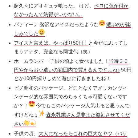
超久々にアオキュラ喰った。 けど、
ベロに色が付か
なかったんで納得がいかない。
パティーナ 贅沢な
アイス
だったような
選ぶのが楽
しみでした
アイス
と言えば、やっぱり50円！
と今だに思ってし
まうアナタ、完全なる同世代（笑）
ホームランバー 子供の頃よく食べました！
当時３０
円やからお小遣いの範囲内で買えるんですよね♪
50円
とか100円握りしめて遊びに行きましたね！
ピノ
昭和
のパッケージ、どことなくアメリカンヴィ
ンテージ的な雰囲気でめちゃくちゃ可愛くないです
か？！
今でもこのパッケージ人気出ると思うんで
すけどねぇ
森永乳業さん是非また復刻させてくだ
さい
子供の頃、
大人になったらこれの巨大なヤツ（バケ