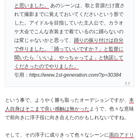
と思いました。
あのシーンは、歌と音源だけ渡さ
れて撮影までに覚えておいてくださいという形で
した。アイドルを目指していた主人公で、カラオ
ケ大会でこんな衣装まで着ているのに踊らないの
は変じゃないかと思って、
踊りの振り付けは自分
で作りました。「踊っていいですか？」と監督に
聞いたら「いいよ、やっちゃってよ」と快諾して
くださったのでやりました。
引用：
https://www.1st-generation.com/?p=30384
という事で、ようやく勝ち取ったオーデションですが、
本
人自身はそこまで良い感触は無かった
ようで、色々な意味
で前向きに淳子役に向き合えたのかもしれないですね。
そして、その淳子に成りきって色々なシーンに
面白アドリ