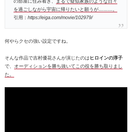
の部屋に住み着き、
まるで疑似家族のような日々
を過ごしながら宇宙に帰りたいと願うが………。
引用：
https://eiga.com/movie/102979/
何やらクセの強い設定ですね。
そんな作品で吉村優花さんが演じたのは
ヒロインの淳子
で、
オーディションを勝ち抜いてこの役を勝ち取りまし
た。