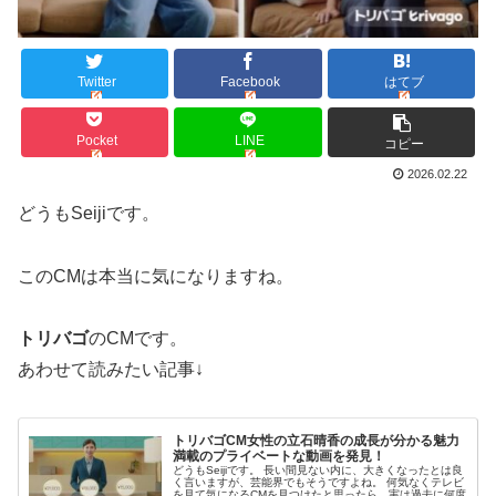
Twitter
Facebook
はてブ
Pocket
LINE
コピー
2026.02.22
どうもSeijiです。
このCMは本当に気になりますね。
トリバゴ
のCMです。
あわせて読みたい記事↓
トリバゴCM女性の立石晴香の成長が分かる魅力
満載のプライベートな動画を発見！
どうもSeijiです。 長い間見ない内に、大きくなったとは良
く言いますが、芸能界でもそうですよね。 何気なくテレビ
を見て気になるCMを見つけたと思ったら、実は過去に何度