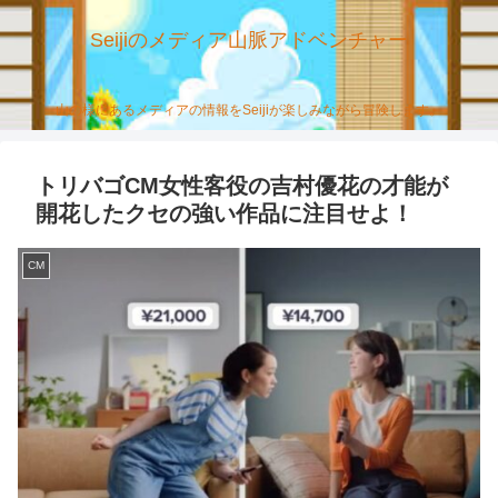
Seijiのメディア山脈アドベンチャー
山の様にあるメディアの情報をSeijiが楽しみながら冒険します。
トリバゴCM女性客役の吉村優花の才能が
開花したクセの強い作品に注目せよ！
CM