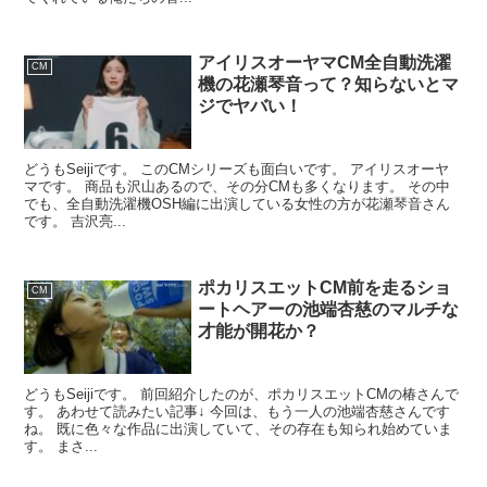
アイリスオーヤマCM全自動洗濯
CM
機の花瀬琴音って？知らないとマ
ジでヤバい！
どうもSeijiです。 このCMシリーズも面白いです。 アイリスオーヤ
マです。 商品も沢山あるので、その分CMも多くなります。 その中
でも、全自動洗濯機OSH編に出演している女性の方が花瀬琴音さん
です。 吉沢亮...
ポカリスエットCM前を走るショ
CM
ートヘアーの池端杏慈のマルチな
才能が開花か？
どうもSeijiです。 前回紹介したのが、ポカリスエットCMの椿さんで
す。 あわせて読みたい記事↓ 今回は、もう一人の池端杏慈さんです
ね。 既に色々な作品に出演していて、その存在も知られ始めていま
す。 まさ...