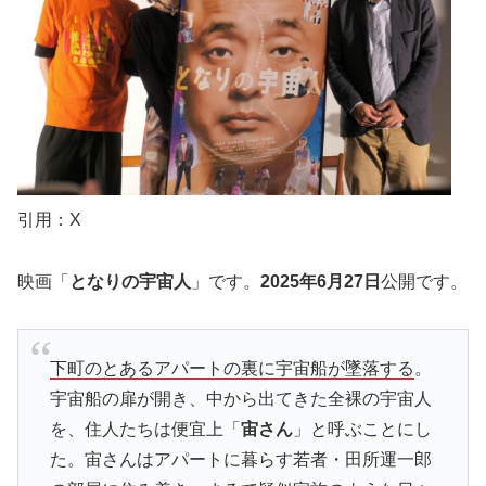
引用：X
映画「
となりの宇宙人
」です。
2025年6月27日
公開です。
下町のとあるアパートの裏に宇宙船が墜落する
。
宇宙船の扉が開き、中から出てきた全裸の宇宙人
を、住人たちは便宜上「
宙さん
」と呼ぶことにし
た。宙さんはアパートに暮らす若者・田所運一郎