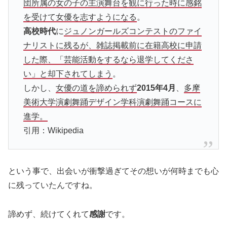
団所属の女の子の主演舞台を観に行った時に感銘
を受けて女優を志すようになる
。
高校時代
に
ジュノンガールズコンテストのファイ
ナリストに残るが、雑誌掲載前に在籍高校に申請
した際、「芸能活動をするなら退学してくださ
い」と却下されてしまう
。
しかし、
女優の道を諦められず
2015年4月
、
多摩
美術大学演劇舞踊デザイン学科演劇舞踊コースに
進学。
引用：Wikipedia
という事で、出会いが衝撃過ぎてその想いが何時までも心
に残っていたんですね。
諦めず、続けてくれて
感謝
です。