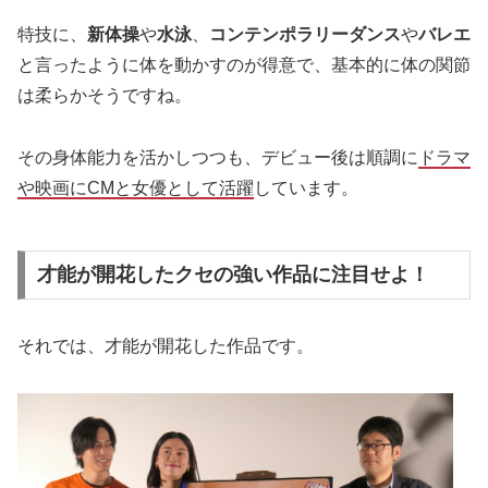
特技に、
新体操
や
水泳
、
コンテンポラリーダンス
や
バレエ
と言ったように体を動かすのが得意で、基本的に体の関節
は柔らかそうですね。
その身体能力を活かしつつも、デビュー後は順調に
ドラマ
や映画にCMと女優として活躍
しています。
才能が開花したクセの強い作品に注目せよ！
それでは、才能が開花した作品です。