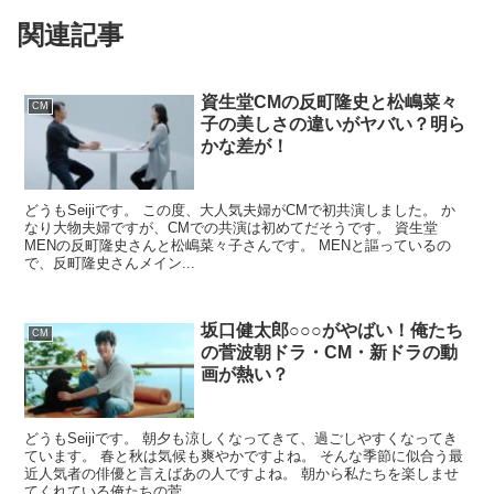
関連記事
資生堂CMの反町隆史と松嶋菜々
CM
子の美しさの違いがヤバい？明ら
かな差が！
どうもSeijiです。 この度、大人気夫婦がCMで初共演しました。 か
なり大物夫婦ですが、CMでの共演は初めてだそうです。 資生堂
MENの反町隆史さんと松嶋菜々子さんです。 MENと謳っているの
で、反町隆史さんメイン...
坂口健太郎○○○がやばい！俺たち
CM
の菅波朝ドラ・CM・新ドラの動
画が熱い？
どうもSeijiです。 朝夕も涼しくなってきて、過ごしやすくなってき
ています。 春と秋は気候も爽やかですよね。 そんな季節に似合う最
近人気者の俳優と言えばあの人ですよね。 朝から私たちを楽しませ
てくれている俺たちの菅...