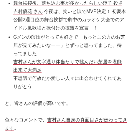
舞台挨拶後、落ち込む事が多かったらしい淳子 役
#
吉村優花
さん
今夜は、笑いと涙でMVP決定！ 初夏本
公開2週目位の舞台挨拶で劇中のカラオケ大会でのア
イドル風歌唱と振付けの披露を宣言！！
Gメンの演技がとっても好きで「もっとこの方のお芝
居が見てみたいなーー」とずっと思ってました、待
ってました
吉村さんが文字通り体当たりで挑んだお芝居を堪能
出来て大満足
不思議で何故だか愛しい人々に出会わせてくれてあ
りがとう
と、皆さんの評価が高いです。
色々なコメントで、
吉村さん自身の真面目さが伝わってき
ます
。