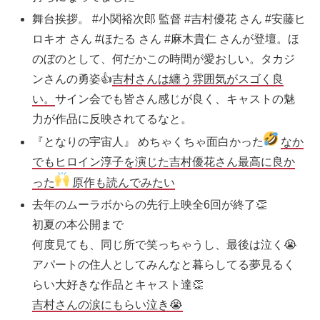
舞台挨拶。 #小関裕次郎 監督 #吉村優花 さん #安藤ヒ
ロキオ さん #ほたる さん #麻木貴仁 さんが登壇。ほ
のぼのとして、何だかこの時間が愛おしい。タカジ
ンさんの勇姿👍
吉村さんは纏う雰囲気がスゴく良
い。
サイン会でも皆さん感じが良く、キャストの魅
力が作品に反映されてるなと。
『となりの宇宙人』 めちゃくちゃ面白かった
なか
でもヒロイン淳子を演じた吉村優花さん最高に良か
った
原作も読んでみたい
去年のムーラボからの先行上映全6回が終了👏
初夏の本公開まで
何度見ても、同じ所で笑っちゃうし、最後は泣く😭
アパートの住人としてみんなと暮らしてる夢見るく
らい大好きな作品とキャスト達👏
吉村さんの涙にもらい泣き😭