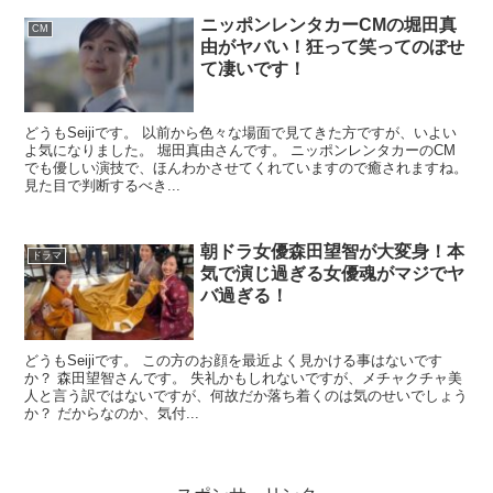
ニッポンレンタカーCMの堀田真
CM
由がヤバい！狂って笑ってのぼせ
て凄いです！
どうもSeijiです。 以前から色々な場面で見てきた方ですが、いよい
よ気になりました。 堀田真由さんです。 ニッポンレンタカーのCM
でも優しい演技で、ほんわかさせてくれていますので癒されますね。
見た目で判断するべき...
朝ドラ女優森田望智が大変身！本
ドラマ
気で演じ過ぎる女優魂がマジでヤ
バ過ぎる！
どうもSeijiです。 この方のお顔を最近よく見かける事はないです
か？ 森田望智さんです。 失礼かもしれないですが、メチャクチャ美
人と言う訳ではないですが、何故だか落ち着くのは気のせいでしょう
か？ だからなのか、気付...