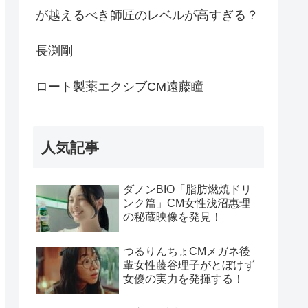
が越えるべき師匠のレベルが高すぎる？
長渕剛
ロート製薬エクシブCM遠藤瞳
人気記事
ダノンBIO「脂肪燃焼ドリ
ンク篇」CM女性浅沼惠理
の秘蔵映像を発見！
つるりんちょCMメガネ後
輩女性藤谷理子がとぼけず
女優の実力を発揮する！