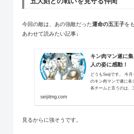
五大刻との戦いを見守る仲間
今回の敵は、あの強敵だった
運命の五王子
を
あわせて読みたい記事↓
キン肉マン遂に集
人の姿に感動！
どうもSeijiです。 
のキン肉マンで遂に各
各チームと言うのは、王
seijitmg.com
見るからに強そうです。