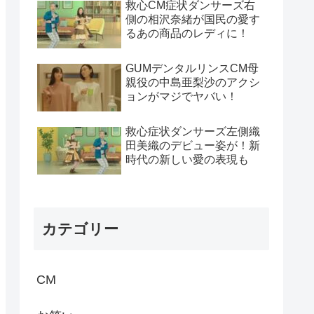
救心CM症状ダンサーズ右
側の相沢奈緒が国民の愛す
るあの商品のレディに！
GUMデンタルリンスCM母
親役の中島亜梨沙のアクシ
ョンがマジでヤバい！
救心症状ダンサーズ左側織
田美織のデビュー姿が！新
時代の新しい愛の表現も
カテゴリー
CM