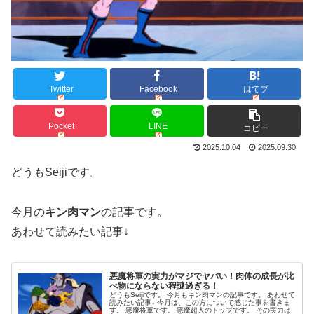
Twitter
Facebook
はてブ
Pocket
LINE
コピー
2025.10.04
2025.09.30
どうもSeijiです。
今月の
キン肉マン
の記事です。
あわせて読みたい記事↓
悪魔将軍の実力がマジでヤバい！肉体の成長が比
べ物にならない程謎過ぎる！
どうもSeijiです。 今月もキン肉マンの記事です。 あわせて
読みたい記事↓ 今月は、この方について感じた事を書きま
す。 悪魔将軍です。 悪魔超人のトップです。 その実力は