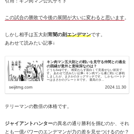
引用：キン肉マン公式サイト
この試合の勝敗で今後の展開が大いに変わると思います
。
しかし相手は五大刻
宵闇の刻
エンデマン
です。
あわせて読みたい記事↓
キン肉マン五大刻との戦いを見守る仲間との過去
の因縁が意外と意味深なのは？
どうもSeijiです。 相変わらず面白くて見逃せない状況で
す。 あわせて読みたい記事↓ キン肉マンも遂に戦いに参戦
しましたが、まさかのタッグマッチです。 しかもパートナ
ーはまさかのグレートⅢです。 最高のタ...
seijitmg.com
2024.11.30
テリーマンの数倍の体格です。
ジャイアントハンター
の異名の通り勝利を掴むのか、それ
とも一億パワーのエンデマンが力の差を見せつけるのか？