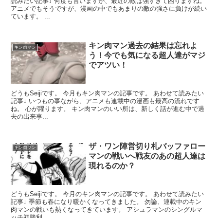
読みたい記事↓ 何度も言いますが、最近の敵は強すぎて困りますね。
アニメでもそうですが、漫画の中でもあまりの敵の強さに負けが続い
ています。 ...
キン肉マン過去の結果は忘れよ
キン肉マン
う！今でも気になる超人達がマジ
でアツい！
どうもSeijiです。 今月もキン肉マンの記事です。 あわせて読みたい
記事↓ いつもの事ながら、アニメも連載中の漫画も最高の流れです
ね。 心が躍ります。 キン肉マンのいい所は、新しく話が進む中で過
去の出来事...
ザ・ワン陣営切り札バッファロー
キン肉マン
マンの戦いへ戦友のあの超人達は
現れるのか？
どうもSeijiです。 今月のキン肉マンの記事です。 あわせて読みたい
記事↓ 季節も春になり暖かくなってきました。 勿論、連載中のキン
肉マンの戦いも熱くなってきています。 アシュラマンのシングルマ
ッチ初勝利...