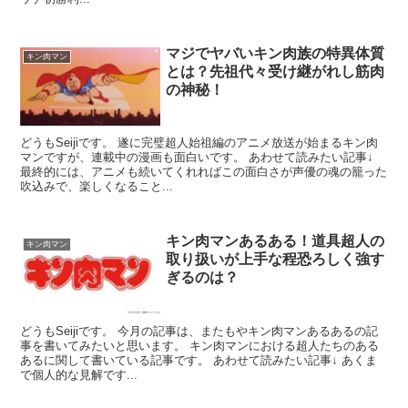
マジでヤバいキン肉族の特異体質
キン肉マン
とは？先祖代々受け継がれし筋肉
の神秘！
どうもSeijiです。 遂に完璧超人始祖編のアニメ放送が始まるキン肉
マンですが、連載中の漫画も面白いです。 あわせて読みたい記事↓
最終的には、アニメも続いてくれればこの面白さが声優の魂の籠った
吹込みで、楽しくなること...
キン肉マンあるある！道具超人の
キン肉マン
取り扱いが上手な程恐ろしく強す
ぎるのは？
どうもSeijiです。 今月の記事は、またもやキン肉マンあるあるの記
事を書いてみたいと思います。 キン肉マンにおける超人たちのある
あるに関して書いている記事です。 あわせて読みたい記事↓ あくま
で個人的な見解です...