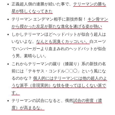
正義超人側の連勝が続いた事で、
テリーマンの勝ち
星が怪しくなってきた
テリー
マン
エンデマン相手に新技炸裂！
キン骨
マン
から授かった左足が新たな進化を遂げる姿が熱い
しかし
テリー
マン
ほどヘッドバットが似合う超人は
いないよな。
なんとも泥臭くカッコいい。
白スーツ
でハンバーガーより血まみれのヘッドバットが似合
う男。素晴らしい。
これから
テリー
マン
の蹴り（膝蹴り）系の新技の名
前には「テキサス・コンドル〇〇◯」という風にな
るのかな？
個人的にはテリーマンには他の超人のよ
うな派手（非現実的）な技を使ってほしくない派で
す。
テリー
マン
の試合になると、俄然
試合の密度（濃
度）が高まるな。