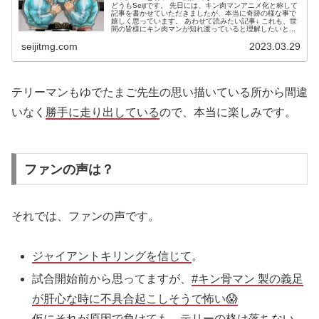
どうもSeijiです。 先日には、キン肉マンアニメ化と称して
記事を書かせていただきましたが、本当に奇跡の様な事で
嬉しく思っています。 あわせて読みたい記事↓ これも、世
間の皆様にキン肉マンが知れ渡っていると理解したいと...
seijitmg.com
2023.03.29
テリーマンもゆでたまご先生の思い描いている所から間違
いなく
勝手に走り出している
ので、本当に楽しみです。
ファンの声は？
それでは、ファンの声です。
ジャイアントキリングを信じて
。
試合開始前から思ってますが、
#キン骨マン 製の義足
が肝心な時に不具合起こしそうで怖い😱
仮にそれが原因で負けても、テリーの格は落ちない