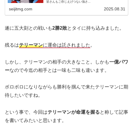
皆さんもご存じえげつない強さ...
seijitmg.com
2025.08.31
遂に五大刻との戦いも
2勝2敗
とタイに持ち込みました。
残るは
テリーマン
に運命は託されました
。
しかし、テリーマンの相手の大きなこと。しかも
一億パワ
ー
なので今迄の相手とは一味も二味も違います。
ボロボロになりながらも勝利を掴んで来たテリーマンに期
待したいですね。
という事で、今回は
テリーマンが命運を握る
と称して記事
を書いてみたいと思います。