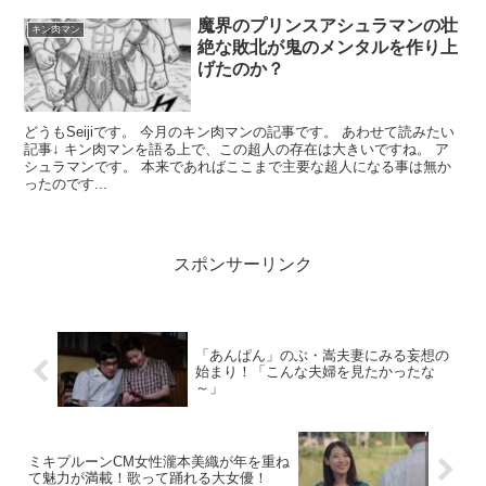
魔界のプリンスアシュラマンの壮
キン肉マン
絶な敗北が鬼のメンタルを作り上
げたのか？
どうもSeijiです。 今月のキン肉マンの記事です。 あわせて読みたい
記事↓ キン肉マンを語る上で、この超人の存在は大きいですね。 ア
シュラマンです。 本来であればここまで主要な超人になる事は無か
ったのです...
スポンサーリンク
「あんぱん」のぶ・嵩夫妻にみる妄想の
始まり！「こんな夫婦を見たかったな
～」
ミキプルーンCM女性瀧本美織が年を重ね
て魅力が満載！歌って踊れる大女優！