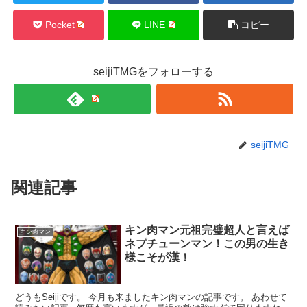
Pocket
LINE
コピー
seijiTMGをフォローする
seijiTMG
関連記事
キン肉マン元祖完璧超人と言えば
キン肉マン
ネプチューンマン！この男の生き
様こそが漢！
どうもSeijiです。 今月も来ましたキン肉マンの記事です。 あわせて