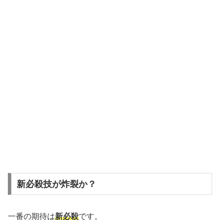
新必殺技が炸裂か？
一番の期待は
新必殺
です。