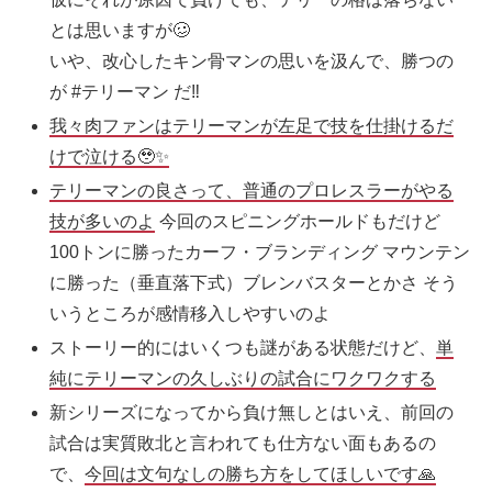
とは思いますが🥴
いや、改心したキン骨マンの思いを汲んで、勝つの
が #テリーマン だ‼️
我々肉ファンはテリーマンが左足で技を仕掛けるだ
けで泣ける🥹✨
テリーマンの良さって、普通のプロレスラーがやる
技が多いのよ
今回のスピニングホールドもだけど
100トンに勝ったカーフ・ブランディング マウンテン
に勝った（垂直落下式）ブレンバスターとかさ そう
いうところが感情移入しやすいのよ
ストーリー的にはいくつも謎がある状態だけど、
単
純にテリーマンの久しぶりの試合にワクワクする
新シリーズになってから負け無しとはいえ、前回の
試合は実質敗北と言われても仕方ない面もあるの
で、
今回は文句なしの勝ち方をしてほしいです🙏