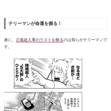
テリーマンが命運を握る！
遂に、
正義超人軍のラストを飾る
のは我らがテリーマンで
す。