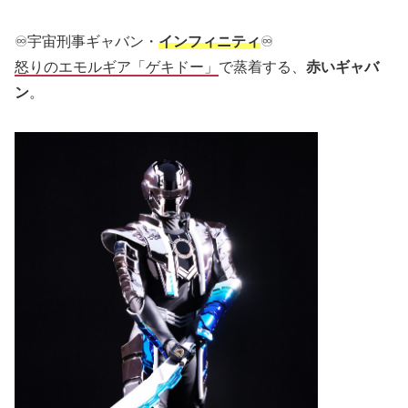
♾宇宙刑事ギャバン・
インフィニティ
♾
怒りのエモルギア「ゲキドー」
で蒸着する、
赤いギャバ
ン
。