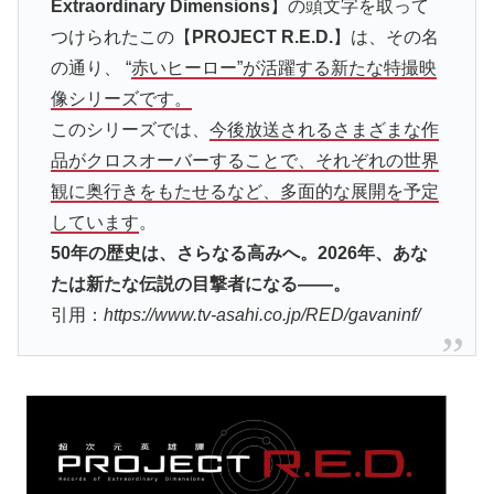
Extraordinary Dimensions
】の頭文字を取って
つけられたこの【
PROJECT R.E.D.
】は、その名
の通り、 “
赤いヒーロー”が活躍する新たな特撮映
像シリーズです。
このシリーズでは、
今後放送されるさまざまな作
品がクロスオーバーすることで、それぞれの世界
観に奥行きをもたせるなど、多面的な展開を予定
しています
。
50年の歴史は、さらなる高みへ。2026年、あな
たは新たな伝説の目撃者になる――。
引用：
https://www.tv-asahi.co.jp/RED/gavaninf/