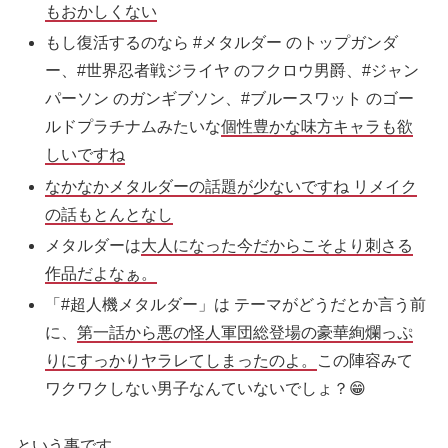
もおかしくない
もし復活するのなら #メタルダー のトップガンダ
ー、#世界忍者戦ジライヤ のフクロウ男爵、#ジャン
パーソン のガンギブソン、#ブルースワット のゴー
ルドプラチナムみたいな
個性豊かな味方キャラも欲
しいですね
なかなかメタルダーの話題が少ないですね リメイク
の話もとんとなし
メタルダーは
大人になった今だからこそより刺さる
作品だよなぁ。
「#超人機メタルダー」は テーマがどうだとか言う前
に、
第一話から悪の怪人軍団総登場の豪華絢爛っぷ
りにすっかりヤラレてしまったのよ。
この陣容みて
ワクワクしない男子なんていないでしょ？😁
という事です。