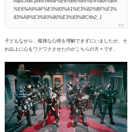
https://dic.pixiv.net/a/%E8%B6%85%E4%BA%BA
%E6%A9%9F%E3%83%A1%E3%82%BF%E3%
83%AB%E3%83%80%E3%83%BC#h2_1
子どもながら、複雑な心情を理解できずにいましたが、そ
れ以上に心をワクワクさせたのがこちらの方々です。