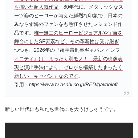
を描いた超人気作品
。80年代に、メタリックなス
ーツ姿のヒーローが与えた鮮烈な印象で、日本の
みならず海外ファンをも熱狂させたレジェンド作
品です。
唯一無二のヒーロービジュアルや宇宙を
舞台にしたSF要素など、その革新性は受け継ぎ
つつも、2026年の『超宇宙刑事ギャバン インフ
ィニティ』は、まったく別モノ！ 最新の映像表
現と演出手法により、ゼロから構築したまったく
新しい「ギャバン」なのです
。
引用：
https://www.tv-asahi.co.jp/RED/gavaninf/
新しい世代にも私たち世代にも大うけしそうです。