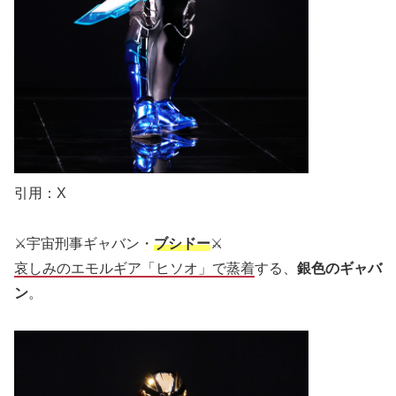
引用：X
⚔️宇宙刑事ギャバン・
ブシドー
⚔️
哀しみのエモルギア「ヒソオ」で蒸着
する、
銀色のギャバ
ン
。