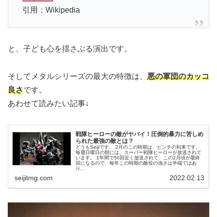
引用：Wikipedia
と、子ども心を揺さぶる演出です。
そしてメタルシリーズの最大の特徴は、
悪の軍団のカッコ
良さ
です。
あわせて読みたい記事↓
戦隊ヒーローの敵がヤバイ！圧倒的暴力に苦しめ
られた最強の敵とは？
どうもSeijiです。 2月のこの時期は、ピンチの到来です。
毎週日曜日の朝には、スーパー戦隊ヒーローが放送されて
います。 1年間で50回近く放送されて、この2月頃が最終
回になるので、毎年この時期の敵役の強さは半端ではあ
り...
seijitmg.com
2022.02.13