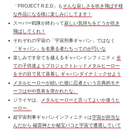
「PROJECT R.E.D」も
そんな寂しさを吹き飛ばす様
な作品になる様に楽しみにしてます！
スーパー戦隊が終わって
寂しい気持ちをどうか吹き
飛ばしてくれ！
それぞれの宇宙の「宇宙刑事ギャバン」ではなく
「ギャバン」を名乗る者たちってのが巧いな
楽しみです全てを越えるギャバンインフィニティ
全
ての子供達ようプロジェクトレッドメタルヒーロー
をその目で見て蒸着し ギャバンダイナミックせよう
メタルヒーローが続いた後に忍者という古典的モチ
ーフはやや意表を突かれたな。
ジライヤは、
メタルヒーローと言ってよいか迷うヒ
ーロー。
超宇宙刑事ギャバンインフィニティは
宇宙が担当な
んだから 磁雷神とか秘宝パコと宇宙で遭遇していて