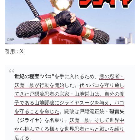
引用：X
世紀の秘宝“パコ”
を手に入れるため、
悪の忍者・
妖魔一族が行動を開始
した。
代々パコを守り通し
てきた戸隠流忍者の宗家・山地哲山は、自分の養
子である山地闘破にジライヤスーツを与え、パコ
を守ることを命じた
。闘破は戸隠流正統・
磁雷矢
（ジライヤ）
を名乗り、
妖魔一族、そして世界中
から挑んでくる様々な世界忍者たちと戦いを繰り
広げる。