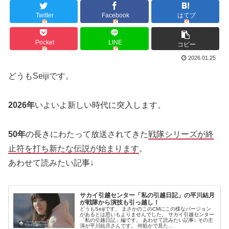
Twitter
Facebook
はてブ
Pocket
LINE
コピー
2026.01.25
どうもSeijiです。
2026年
いよいよ新しい時代に突入します。
50年
の長きにわたって放送されてきた
戦隊シリーズが終
止符を打ち新たな伝説が始まります
。
あわせて読みたい記事↓
サカイ引越センター「私の引越日記」の平川結月
が戦隊から演技も引っ越し！
どうもSeijiです。 まさかのこのCMにこの様なバージョン
があるとは思いもよりませんでした。 サカイ引越センター
「私の引越日記」編です。 あわせて読みたい記事↓ その主
演が平川結月さんです。 何処かで見た...