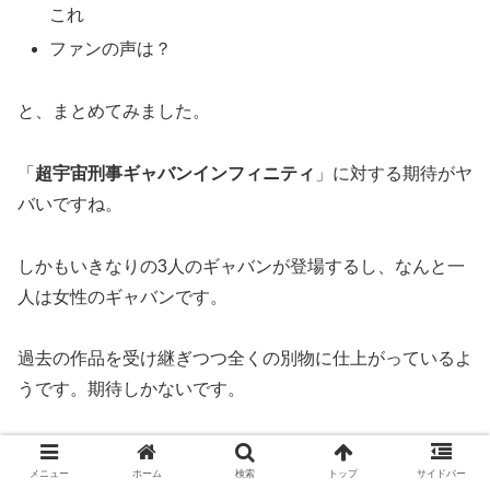
これ
ファンの声は？
と、まとめてみました。
「
超宇宙刑事ギャバンインフィニティ
」に対する期待がヤ
バいですね。
しかもいきなりの3人のギャバンが登場するし、なんと一
人は女性のギャバンです。
過去の作品を受け継ぎつつ全くの別物に仕上がっているよ
うです。期待しかないです。
そうなればその作品に続く
メタルヒーローたちも期待大
で
メニュー
ホーム
検索
トップ
サイドバー
すね。