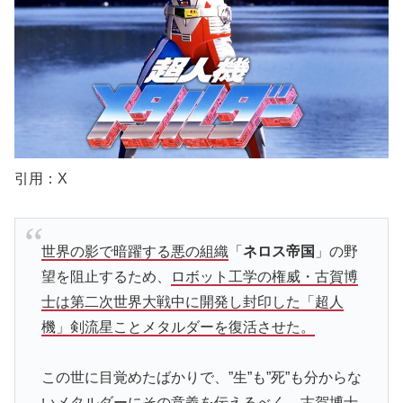
引用：X
世界の影で暗躍する悪の組織
「
ネロス帝国
」の野
望を阻止するため、
ロボット工学の権威・古賀博
士は第二次世界大戦中に開発し封印した「超人
機」剣流星ことメタルダーを復活させた。
この世に目覚めたばかりで、”生”も”死”も分からな
いメタルダーにその意義を伝えるべく、古賀博士