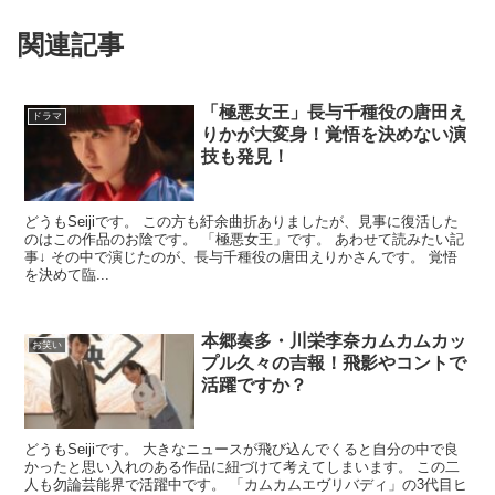
関連記事
「極悪女王」長与千種役の唐田え
ドラマ
りかが大変身！覚悟を決めない演
技も発見！
どうもSeijiです。 この方も紆余曲折ありましたが、見事に復活した
のはこの作品のお陰です。 「極悪女王」です。 あわせて読みたい記
事↓ その中で演じたのが、長与千種役の唐田えりかさんです。 覚悟
を決めて臨...
本郷奏多・川栄李奈カムカムカッ
お笑い
プル久々の吉報！飛影やコントで
活躍ですか？
どうもSeijiです。 大きなニュースが飛び込んでくると自分の中で良
かったと思い入れのある作品に紐づけて考えてしまいます。 この二
人も勿論芸能界で活躍中です。 「カムカムエヴリバディ」の3代目ヒ