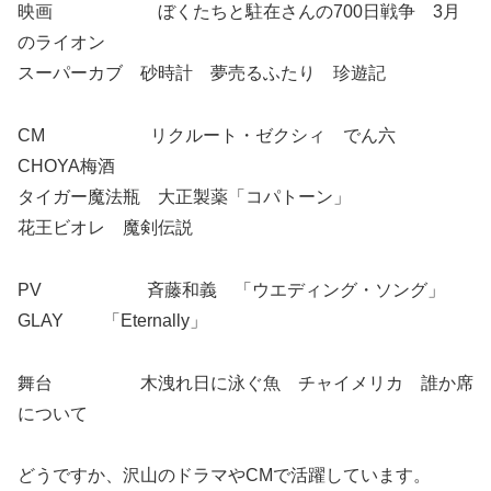
映画 ぼくたちと駐在さんの700日戦争 3月
のライオン
スーパーカブ 砂時計 夢売るふたり 珍遊記
CM リクルート・ゼクシィ でん六
CHOYA梅酒
タイガー魔法瓶 大正製薬「コパトーン」
花王ビオレ 魔剣伝説
PV 斉藤和義 「ウエディング・ソング」
GLAY 「Eternally」
舞台 木洩れ日に泳ぐ魚 チャイメリカ 誰か席
について
どうですか、沢山のドラマやCMで活躍しています。