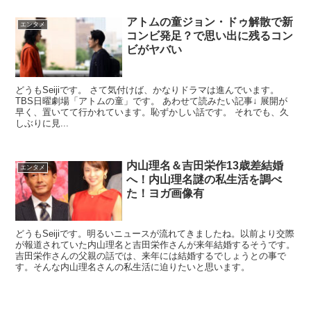
アトムの童ジョン・ドゥ解散で新
エンタメ
コンビ発足？で思い出に残るコン
ビがヤバい
どうもSeijiです。 さて気付けば、かなりドラマは進んでいます。
TBS日曜劇場「アトムの童」です。 あわせて読みたい記事↓ 展開が
早く、置いてて行かれています。恥ずかしい話です。 それでも、久
しぶりに見...
内山理名＆吉田栄作13歳差結婚
エンタメ
へ！内山理名謎の私生活を調べ
た！ヨガ画像有
どうもSeijiです。明るいニュースが流れてきましたね。以前より交際
が報道されていた内山理名と吉田栄作さんが来年結婚するそうです。
吉田栄作さんの父親の話では、来年には結婚するでしょうとの事で
す。そんな内山理名さんの私生活に迫りたいと思います。