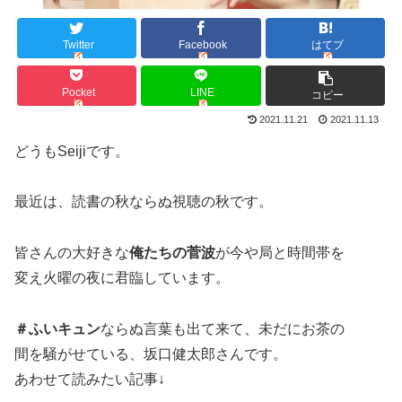
Twitter
Facebook
はてブ
Pocket
LINE
コピー
2021.11.21
2021.11.13
どうもSeijiです。
最近は、読書の秋ならぬ視聴の秋です。
皆さんの大好きな
俺たちの菅波
が今や局と時間帯を
変え火曜の夜に君臨しています。
＃ふいキュン
ならぬ言葉も出て来て、未だにお茶の
間を騒がせている、坂口健太郎さんです。
あわせて読みたい記事↓