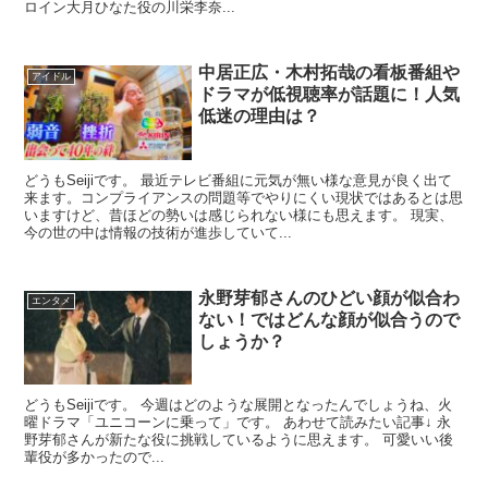
ロイン大月ひなた役の川栄李奈...
中居正広・木村拓哉の看板番組や
アイドル
ドラマが低視聴率が話題に！人気
低迷の理由は？
どうもSeijiです。 最近テレビ番組に元気が無い様な意見が良く出て
来ます。コンプライアンスの問題等でやりにくい現状ではあるとは思
いますけど、昔ほどの勢いは感じられない様にも思えます。 現実、
今の世の中は情報の技術が進歩していて...
永野芽郁さんのひどい顔が似合わ
エンタメ
ない！ではどんな顔が似合うので
しょうか？
どうもSeijiです。 今週はどのような展開となったんでしょうね、火
曜ドラマ「ユニコーンに乗って」です。 あわせて読みたい記事↓ 永
野芽郁さんが新たな役に挑戦しているように思えます。 可愛いい後
輩役が多かったので...