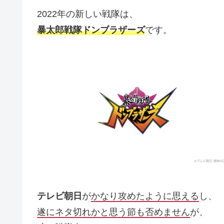
2022年の新しい戦隊は、
暴太郎戦隊ドンブラザーズ
です。
テレビ朝日
が
かなり攻めたように思える
し、
遂にネタ切れかと思う節も否めません
が、