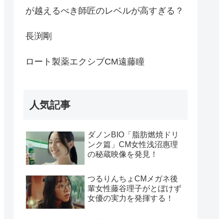
が越えるべき師匠のレベルが高すぎる？
長渕剛
ロート製薬エクシブCM遠藤瞳
人気記事
ダノンBIO「脂肪燃焼ドリ
ンク篇」CM女性浅沼惠理
の秘蔵映像を発見！
つるりんちょCMメガネ後
輩女性藤谷理子がとぼけず
女優の実力を発揮する！