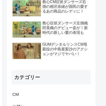
救心CM症状ダンサーズ右
側の相沢奈緒が国民の愛す
るあの商品のレディに！
救心症状ダンサーズ左側織
田美織のデビュー姿が！新
時代の新しい愛の表現も
GUMデンタルリンスCM母
親役の中島亜梨沙のアクシ
ョンがマジでヤバい！
カテゴリー
CM