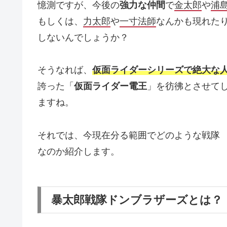
憶測ですが、今後の
強力な仲間
で
金太郎
や
浦
もしくは、
力太郎
や
一寸法師
なんかも現れた
しないんでしょうか？
そうなれば、
仮面ライダーシリーズで絶大な
誇った「
仮面ライダー電王
」を彷彿とさせて
ますね。
それでは、今現在分る範囲でどのような戦隊
なのか紹介します。
暴太郎戦隊ドンブラザーズとは？