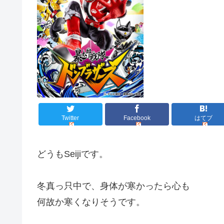
Twitter
Facebook
はてブ
どうもSeijiです。
冬真っ只中で、身体が寒かったら心も
何故か寒くなりそうです。