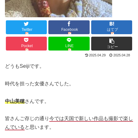
Twitter
Facebook
はてブ
Pocket
LINE
コピー
2025.04.29
2025.04.28
どうもSeijiです。
時代を担った女優さんでした。
中山美穂
さんです。
皆さんご存じの通り
今では天国で新しい作品も撮影で楽し
んでいる
と思います。