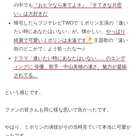
の中でも
『おヒマなら来てよネ』 『
すてき
な
片思
い
』は大好きだ
帰宅したらフジテレビTWOで ミポリン主演の「
逢い
たい
時
に
あなた
は
いない
」が。懐かしい。
やっぱり
綺麗で可愛いミポリン
は
永遠です
主題歌の「遠い
街のどこかで」よう歌ったな〜♫
ドラマ「
逢いたい
時
に
あなた
は
いない
…」のエンデ
ィング
に
俳優、歌手・中山美穂の凄さ、魅力が凝縮
されてる。
という感じです。
ファンの皆さんも同じ様な思いで良かったです。
やはり、ミポリンの演技がその当時見ていて本当に可愛か
ったです。