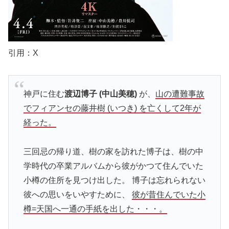
引用：X
神戸に住む
渡辺博子 (中山美穂)
が、
山の遭難事故
でフィアンセの藤井樹 (いつき) を亡くして2年が
経った。
三回忌の帰り道、樹の家を訪れた博子は、樹の中
学時代の卒業アルバムから彼がかつて住んでいた
小樽の住所を見つけ出した。 博子は忘れられない
彼への思いをいやすために、
彼が昔住んでいた小
樽=天国へ一通の手紙を出した・・・。