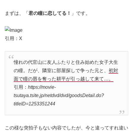
まずは、「
君の瞳に恋してる！
」です。
引用：X
憧れの代官山に友人ふたりと住み始めた女子大生
の瞳。だが、隣室に部屋探しで争った元と、
初対
面で瞳の唇を奪った耕平が引っ越して来て…。
引用：
https://movie-
tsutaya.tsite.jp/netdvd/dvd/goodsDetail.do?
titleID=1253351244
この様な突拍子もない内容でしたが、今と違ってすれ違い