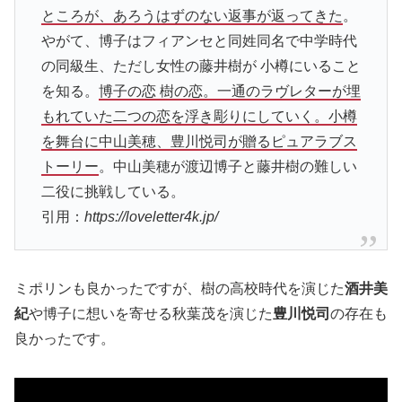
ところが、あろうはずのない返事が返ってきた
。
やがて、博子はフィアンセと同姓同名で中学時代
の同級生、ただし女性の藤井樹が 小樽にいること
を知る。
博子の恋 樹の恋。一通のラヴレターが埋
もれていた二つの恋を浮き彫りにしていく。小樽
を舞台に中山美穂、豊川悦司が贈るピュアラブス
トーリー
。中山美穂が渡辺博子と藤井樹の難しい
二役に挑戦している。
引用：
https://loveletter4k.jp/
ミポリンも良かったですが、樹の高校時代を演じた
酒井美
紀
や博子に想いを寄せる秋葉茂を演じた
豊川悦司
の存在も
良かったです。