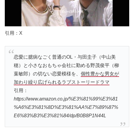
引用：X
恋愛に臆病なごく普通のOL・与田圭子（中山美
穂）と小さなおもちゃ会社に勤める野茂俊平（柳
葉敏郎）の切ない恋愛模様を、
個性豊かな男女が
加わり繰り広げられるラブストーリードラマ
引用：
https://www.amazon.co.jp/%E3%81%99%E3%81
%A6%E3%81%8D%E3%81%AA%E7%89%87%
E6%83%B3%E3%81%84/dp/B0B8P1N44L