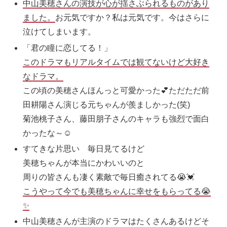
中山美穂さんの演技が心が揺さぶられるものがあり
ました。
お元気ですか？私は元気です。今はさらに
泣けてしまいます。
「君の瞳に恋してる！」
このドラマもリアルタイムでは観てないけど大好き
なドラマ。
この頃の美穂さんほんっと可愛かった💕ただただ前
田耕陽さん演じる元ちゃんが羨ましかった(笑)
菊池桃子さん、藤田朋子さんのキャラも強烈で面白
かったな～☺️
すてきな片思い 毎日見てるけど
美穂ちゃんが本当にかわいいのと
周りの皆さんも凄く素敵で毎日癒されてる😭💓
こうやって今でも美穂ちゃんに幸せをもらってる😭
✨
中山美穂さんが主演のドラマはたくさんあるけどそ