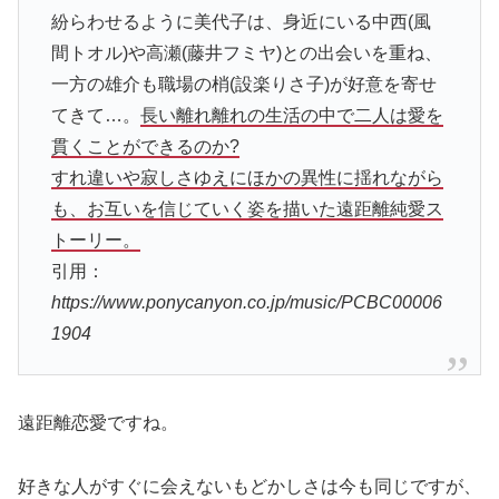
紛らわせるように美代子は、身近にいる中西(風
間トオル)や高瀬(藤井フミヤ)との出会いを重ね、
一方の雄介も職場の梢(設楽りさ子)が好意を寄せ
てきて…。
長い離れ離れの生活の中で二人は愛を
貫くことができるのか?
すれ違いや寂しさゆえにほかの異性に揺れながら
も、お互いを信じていく姿を描いた遠距離純愛ス
トーリー。
引用：
https://www.ponycanyon.co.jp/music/PCBC00006
1904
遠距離恋愛ですね。
好きな人がすぐに会えないもどかしさは今も同じですが、