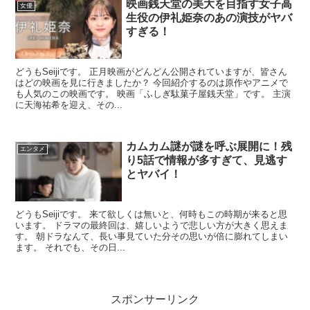
映画銭天堂の美大を目指す女子高
女優
生役の伊礼姫奈のあの演技がヤバ
すぎる！
どうもSeijiです。 正月映画がどんどん公開されていますが、皆さん
はどの映画を見に行きましたか？ 今回紹介するのは原作やアニメで
も人気のこの映画です。 映画「ふしぎ駄菓子屋銭天堂」です。 主演
に天海祐希を迎え、その...
カムカム謎が謎を呼ぶ展開に！残
エンタメ
り5話で情報が多すぎて、見逃す
とヤバイ！
どうもSeijiです。 来て欲しくは無いと、何時もこの時期が来ると思
います。 ドラマの最終回は、嬉しいようで悲しい方が大きく思えま
す。 朝ドラなんて、長い事見ていた分その思いが倍に膨れてしまい
ます。 それでも、その日...
スポンサーリンク