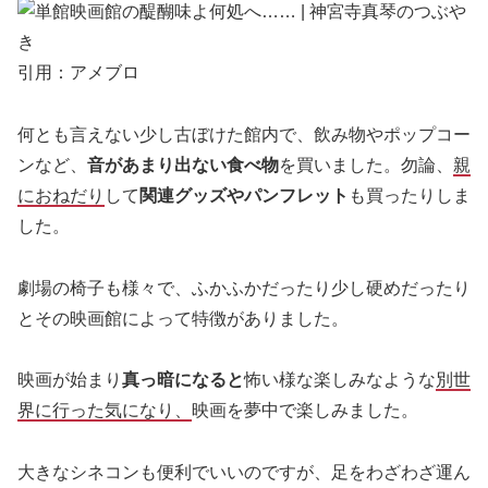
引用：アメブロ
何とも言えない少し古ぼけた館内で、飲み物やポップコー
ンなど、
音があまり出ない食べ物
を買いました。勿論、
親
におねだり
して
関連グッズやパンフレット
も買ったりしま
した。
劇場の椅子も様々で、ふかふかだったり少し硬めだったり
とその映画館によって特徴がありました。
映画が始まり
真っ暗になると
怖い様な楽しみなような
別世
界に行った気になり、
映画を夢中で楽しみました。
大きなシネコンも便利でいいのですが、足をわざわざ運ん